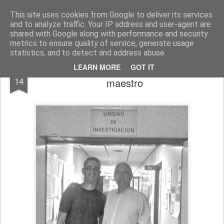
El diagnóstico enfermero
La Cuidadología es la ciencia del cuidado
This site uses cookies from Google to deliver its services
and to analyze traffic. Your IP address and user-agent are
Pages
shared with Google along with performance and security
metrics to ensure quality of service, generate usage
statistics, and to detect and address abuse.
Adiós amigo Armando, descansa en paz
MAY
LEARN MORE
GOT IT
14
maestro