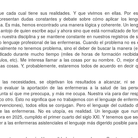
na realidad muy particular, la de cada persona, en un momento muy
oncreto y con un entorno determinado. Esto es, en un contexto
que cada cual tiene sus realidades. Y que vivimos en ellas. Por e
igualable.
 presentan dudas constantes y debate sobre cómo aplicar los leng
a. Es más, hemos encontrado una manera lógica y coherente. Un lengu
Enfermería Predictiva: Cohortes de necesidades de
EC
 antojo de quien escribe aquí y ahora sino que está normalizado de fo
12
cuidados
nuestra disciplina y se mantiene constante en nuestros registros de s
mo lenguaje profesional de las enfermeras. Cuando el problema no es e
estro último proyecto financiado por la Fundación Instituto de
ealmente no tenemos problema, sino el deber de buscar la manera (el
vestigación Sanitaria de Canarias (ST23/01, FIISC) lleva por
cado durante mucho tiempo (miles de horas de formación recibida 
tulo "Epidemiología de las necesidades de cuidados de la población
ulos, etc). Me interesa llamar a las cosas por su nombre. O, mejor 
ónica de alta complejidad en Canarias: Estudio de Cohorte".
sas cosas. Y, probablemente, estaremos todos de acuerdo en decir 
na vez depurada la base de datos, ha quedado compuesta por 92855
acientes adultos crónicos de Canarias que en el año 2016 estaban
 las necesidades, se objetivan los resultados a alcanzar, ni se 
ategorizados como de alta complejidad (según GMA).
o evaluar la aportación de las enfermeras a la salud de las per
unta sí que me preocupa, y más me ocupa. Nuestra vía para dar respu
NANDA-I 360 (ii)... Ahora desde un punto de vista
o otro. Esto no significa que no trabajemos con el lenguaje de enferme
OV
rvenciones), todos ellos se conjugan. Pero el lenguaje del cuidado de
24
más crítico y analítico
jo de las enfermeras. No es utopía, es realidad. Un lenguaje que n
cógnitas. Esto es lo que surge cuando se nos presenta este proyecto
ra en 2025, cumplido el primer cuarto del siglo XXI. Y tenemos que s
 NANDA-I 360 por parte de la organización al resto del mundo.
r a las enfermeras asistenciales el lenguaje más digerido posible para
arecen preguntas numerosas sin claridad en la visualización de
espuestas. Debe de ser que, los que no estamos dentro, no llegamos a
mprender del todo "la forma" de esta nueva propuesta.