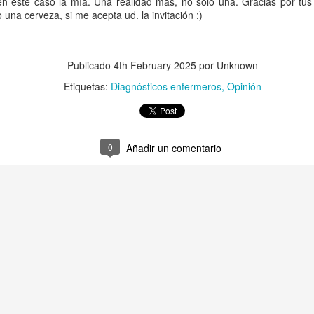
en este caso la mía. Una realidad más, no solo una. Gracias por tus
una cerveza, si me acepta ud. la invitación :)
Publicado
4th February 2025
por Unknown
NANDA-I 360: Una nueva mirada al cuidado desde la
OV
12
Etiquetas:
Diagnósticos enfermeros
Opinión
ciencia enfermera
 esencia del cuidado enfermero está en el punto medio entre razón y
axis. Hablar de Cuidadología es hablar de personas, de contextos que
ambian, de necesidades que emergen y se transforman en tiempo
al.
0
Añadir un comentario
 proceso enfermero es, en esa travesía, el mapa y la brújula.
Enfermería Comunitaria: Congreso Internacional AEC
CT
28
La semana pasada tuvo lugar en Tarragona (Barcelona, España)
el VIII Congreso Internacional y XIV Nacional de la Asociación de
fermería Comunitaria (AEC), junto al XII Encuentro Nacional de
tores y Residentes de Enfermería Familiar y Comunitaria. El lema del
ncuentro fueron los "Cuidados Comunitarios: Fórum de la