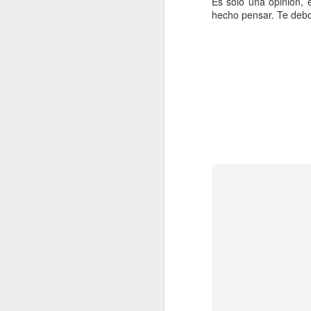
Es solo una opinión, 
hecho pensar. Te debo 
N
La
pr
c
re
El
O
En
Tu
e