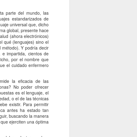
sta parte del mundo, las
uajes estandarizados de
aje universal que, dicho
rma global, presente hace
alud (ahora electrónicos)
l qué (lenguajes) sino el
 método). Y podría decir
e impartida, cientos de
dicho, por el nombre que
que el cuidado enfermero
mide la eficacia de las
sonas? No poder ofrecer
estas es el lenguaje, el
dad, o el de las técnicas
be existir. Para permitir
unca antes ha estado tan
eguir, buscando la manera
 que ejerciten una óptima