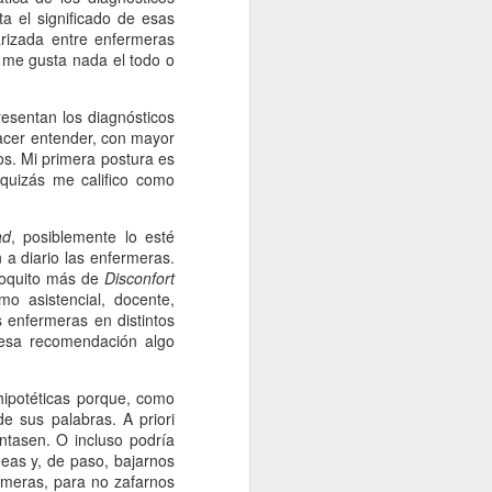
Cristina Oter Quintana es
a el significado de esas
enfermera, antropóloga y
arizada entre enfermeras
profesora en la Universidad
o me gusta nada el todo o
Autónoma de Madrid.
Recientemente, el pasado 16 de
esentan los diagnósticos
marzo, ha defendido su tesis
hacer entender, con mayor
doctoral con el título "La vida
dos. Mi primera postura es
desde la ventana. Aproximación a
quizás me califico como
los diagnósticos enfermeros de
personas afectadas de
encefalomielitis mialgia/síndrome
ad
, posiblemente lo esté
de fatiga crónica" con el resultado
n a diario las enfermeras.
de Sobresaliente cumple laude.
poquito más de
Disconfort
o asistencial, docente,
 enfermeras en distintos
 esa recomendación algo
 hipotéticas porque, como
e sus palabras. A priori
ntasen. O incluso podría
deas y, de paso, bajarnos
rmeras, para no zafarnos