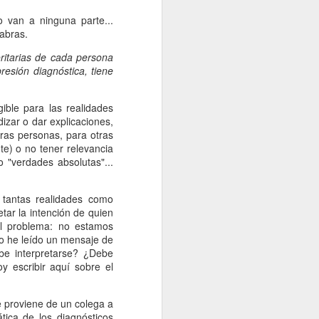
bién ha cambiado, ahora la asociación
ternacional del Conocimiento Enfermero
 van a ninguna parte...
el nombre de NANDA para referirse a la
labras.
 diagnóstica.
ritarias de cada persona
presión diagnóstica, tiene
ible para las realidades
izar o dar explicaciones,
tras personas, para otras
e) o no tener relevancia
 "verdades absolutas"...
 tantas realidades como
etar la intención de quien
el problema: no estamos
do he leído un mensaje de
be interpretarse? ¿Debe
La vida desde la
APR
y escribir aquí sobre el
6
ventana... Tesis
doctoral de Cristina
e proviene de un colega a
Oter
ica de los diagnósticos