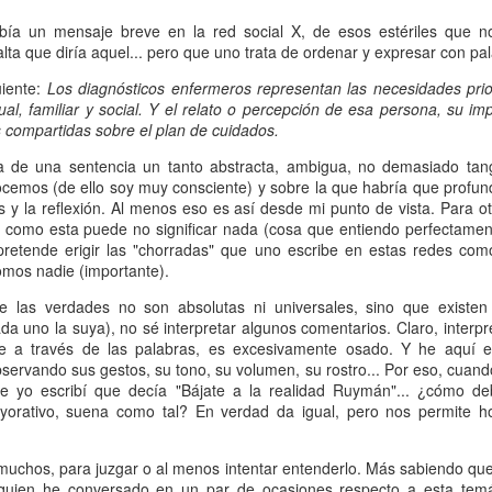
La asociación NANDA-I tam
se denomina Asociación In
bía un mensaje breve en la red social X, de esos estériles que no
(en inglés INKA). Dejando 
ta que diría aquel... pero que uno trata de ordenar y expresar con pa
terminología y clasificación
uiente:
Los diagnósticos enfermeros representan las necesidades prio
ual, familiar y social. Y el relato o percepción de esa persona, su im
s compartidas sobre el plan de cuidados.
ta de una sentencia un tanto abstracta, ambigua, no demasiado tang
ocemos (de ello soy muy consciente) y sobre la que habría que profund
s y la reflexión. Al menos eso es así desde mi punto de vista. Para o
 como esta puede no significar nada (cosa que entiendo perfectament
retende erigir las "chorradas" que uno escribe en estas redes como
omos nadie (importante).
e las verdades no son absolutas ni universales, sino que existen
da uno la suya), no sé interpretar algunos comentarios. Claro, interpr
e a través de las palabras, es excesivamente osado. Y he aquí 
bservando sus gestos, su tono, su volumen, su rostro... Por eso, cuan
e yo escribí que decía "Bájate a la realidad Ruymán"... ¿cómo de
Adiós amigo Armando,
"NANDA-I OR
MAY
APR
eyorativo, suena como tal? En verdad da igual, pero nos permite ho
14
29
descansa en paz
SNOMED-CT" versus
maestro
"NANDA-I AND
 muchos, para juzgar o al menos intentar entenderlo. Más sabiendo qu
SNOMED-CT"
El día de la Enfermería este año
quien he conversado en un par de ocasiones respecto a esta temát