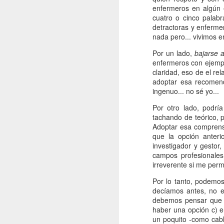
JCR del año 2025 y con ello
enfermeros en algún e
tenemos, en la categoría de
cuatro o cinco palab
Enfermería, aquellas
detractoras y enfermer
publicaciones más relevantes a
nada pero... vivimos 
nivel mundial del ámbito del
F
cuidado.
Por un lado,
bajarse a
enfermeros con ejemplo
claridad, eso de el re
d
adoptar esa recomend
a
ingenuo... no sé yo...
D
Por otro lado, podr
P
tachando de teórico, p
ha
Adoptar esa comprens
c
que la opción anteri
investigador y gestor
campos profesionales
J
irreverente si me perm
Por lo tanto, podemos
N
decíamos antes, no e
debemos pensar que va
E
haber una opción c) en
e
un poquito -como cabl