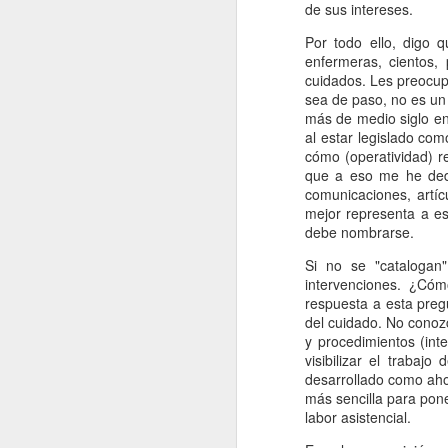
u
de sus intereses.
c
Por todo ello, digo 
in
enfermeras, cientos,
cuidados. Les preocup
D
sea de paso, no es un
más de medio siglo en 
al estar legislado co
Nu
cómo (operatividad) r
In
que a eso me he dedi
tí
comunicaciones, artíc
cr
mejor representa a e
debe nombrarse.
U
p
Si no se "catalogan"
c
intervenciones. ¿Cóm
respuesta a esta preg
del cuidado. No conozc
N
y procedimientos (inte
visibilizar el traba
In
desarrollado como aho
de
más sencilla para pone
Ap
labor asistencial.
r
co