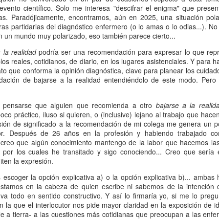
ha sido especialmente triste. Ha
El mes pasado fuimos invitados a
vento científico. Solo me interesa "descifrar el enigma" que present
sido el día en que despedimos a
participar en una mesa de debate
ras. Paradójicamente, encontramos, aún en 2025, una situación pol
un maestro, un impulsor
del XXIX Congreso Nacional de
as partidarias del diagnóstico enfermero (o lo amas o lo odias...). N
verdadero y acérrimo de las
Informática de la Salud -
en un mundo muy polarizado, eso también parece cierto...
enfermeras investigadoras
AENTDE: El Renacimiento 2026
EB
Infors@lud2026, celebrado en
canarias. Se nos ha marchado
 la realidad
podría ser una recomendación para expresar lo que repr
24
Madrid bajo el lema La Estrategia
Estamos todos casi de enhorabuena. Aquellos y aquellas que
Don Armando Aguirre Jaime. Una
s reales, cotidianos, de diario, en los lugares asistenciales. Y para 
de Salud Digital: Clave para la
somos apasionados del lenguaje del cuidado estamos deseosos
pérdida enorme. Una pena muy
lato que conforma la opinión diagnóstica, clave para planear los cuida
renovación del SNS.
e que llegue el momento. El momento del Renacimiento de nuestra
grande. Parece que lo tenía
ación de bajarse a la realidad entendiéndolo de este modo. Pero 
sociación. La Asociación Española de Nomenclatura, Taxonomía y
calculado, como gran matemático
La sesión de debate, en la que
iagnósticos de Enfermería estará de nuevo en marcha. En breve.
que era. Pero no solo de los
interactuamos con otras colegas
ía pensarse que alguien que recomienda a otro
bajarse a la realid
números sino de la vida en
enfermeras españolas, llevaba por
arece que más pronto que tarde habrá nueva Junta Directiva. Ya se
oco práctico, iluso si quieren, o (inclusive) lejano al trabajo que hace
general.
título Cuidados medibles
n abierto las candidaturas. Y eso significa que comienza de nuevo el
ión de significado a la recomendación de mi colega me genera un 
y visibles: lenguajes enfermeros
amino.
or. Después de 26 años en la profesión y habiendo trabajado com
Era una persona sencilla, humilde,
en la Historia Clínica Digital del
, creo que algún conocimiento mantengo de la labor que hacemos las
conocedora del mundo, buena
SNS.
 por los cuales he transitado y sigo conociendo... Creo que sería
gente. Elegante, serio y con
Necesidades de cuidados ¿catalogables?
AN
iten la expresión.
mucho humor.
8
Las necesidades humanas que requieren cuidados profesionales,
se supone que, son el objeto de los diagnósticos enfermeros.
 escoger la opción explicativa a) o la opción explicativa b)... ambas
ecesidades de cuidados solemos decir.
stamos en la cabeza de quien escribe ni sabemos de la intención d
 todo en sentido constructivo. Y así lo firmaría yo, si me lo pregu
n estos términos, se sabe que las necesidades humanas son
 la que el interlocutor nos pide mayor claridad en la exposición de i
xtremadamente individuales y van totalmente acordes y en sintonía a
e a tierra- a las cuestiones más cotidianas que preocupan a las enfe