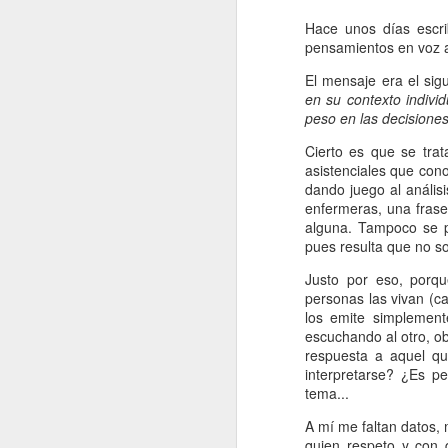
Hace unos días escri
pensamientos en voz al
El mensaje era el sig
en su contexto individ
peso en las decisione
Cierto es que se tra
asistenciales que con
dando juego al análisi
enfermeras, una frase
alguna. Tampoco se p
pues resulta que no s
Justo por eso, porqu
personas las vivan (ca
los emite simplement
escuchando al otro, o
respuesta a aquel qu
Nursing Journals -
JUN
interpretarse? ¿Es p
26
JCR 2025
tema...
Buenas noches, ya se ha
A mí me faltan datos,
publicado el factor de impacto
quien respeto y con 