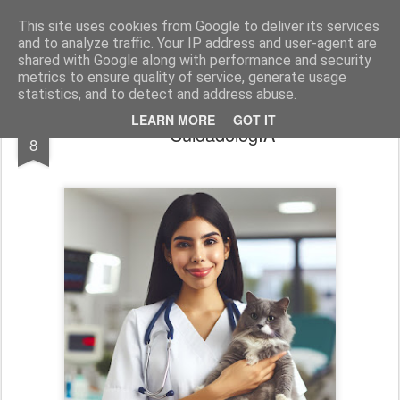
El diagnóstico enfermero
La Cuidadología es la ciencia del cuidado
This site uses cookies from Google to deliver its services
and to analyze traffic. Your IP address and user-agent are
Pages
shared with Google along with performance and security
metrics to ensure quality of service, generate usage
statistics, and to detect and address abuse.
OCT
LEARN MORE
GOT IT
CuidadologIA
8