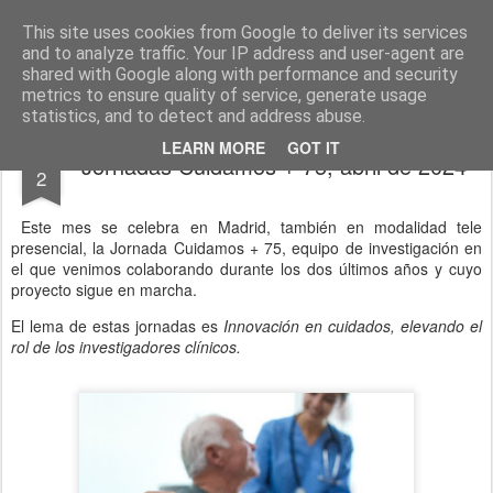
El diagnóstico enfermero
La Cuidadología es la ciencia del cuidado
This site uses cookies from Google to deliver its services
and to analyze traffic. Your IP address and user-agent are
Pages
shared with Google along with performance and security
metrics to ensure quality of service, generate usage
statistics, and to detect and address abuse.
APR
LEARN MORE
GOT IT
Jornadas Cuidamos + 75, abril de 2024
2
Este mes se celebra en Madrid, también en modalidad tele
presencial, la Jornada Cuidamos + 75, equipo de investigación en
el que venimos colaborando durante los dos últimos años y cuyo
proyecto sigue en marcha.
El lema de estas jornadas es
Innovación en cuidados, elevando el
rol de los investigadores clínicos.