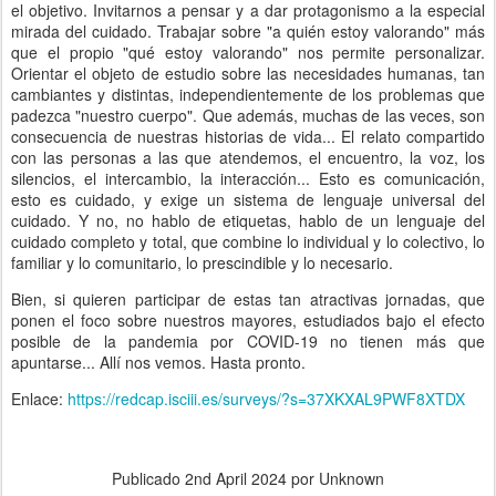
el objetivo. Invitarnos a pensar y a dar protagonismo a la especial
mirada del cuidado. Trabajar sobre "a quién estoy valorando" más
que el propio "qué estoy valorando" nos permite personalizar.
Orientar el objeto de estudio sobre las necesidades humanas, tan
cambiantes y distintas, independientemente de los problemas que
padezca "nuestro cuerpo". Que además, muchas de las veces, son
consecuencia de nuestras historias de vida... El relato compartido
con las personas a las que atendemos, el encuentro, la voz, los
silencios, el intercambio, la interacción... Esto es comunicación,
esto es cuidado, y exige un sistema de lenguaje universal del
cuidado. Y no, no hablo de etiquetas, hablo de un lenguaje del
cuidado completo y total, que combine lo individual y lo colectivo, lo
familiar y lo comunitario, lo prescindible y lo necesario.
Bien, si quieren participar de estas tan atractivas jornadas, que
ponen el foco sobre nuestros mayores, estudiados bajo el efecto
posible de la pandemia por COVID-19 no tienen más que
apuntarse... Allí nos vemos. Hasta pronto.
Enlace:
https://redcap.isciii.es/surveys/?s=37XKXAL9PWF8XTDX
Publicado
2nd April 2024
por Unknown