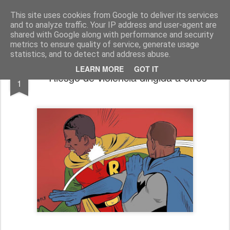
El diagnóstico enfermero
La Cuidadología es la ciencia del cuidado
This site uses cookies from Google to deliver its services
and to analyze traffic. Your IP address and user-agent are
Pages
shared with Google along with performance and security
metrics to ensure quality of service, generate usage
statistics, and to detect and address abuse.
APR
LEARN MORE
GOT IT
Riesgo de violencia dirigida a otros
1