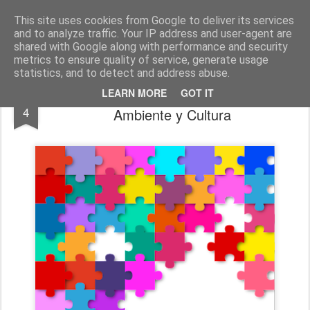
El diagnóstico enfermero
La Cuidadología es la ciencia del cuidado
This site uses cookies from Google to deliver its services
and to analyze traffic. Your IP address and user-agent are
Pages
shared with Google along with performance and security
metrics to ensure quality of service, generate usage
statistics, and to detect and address abuse.
El puzzle (de Punset): Cerebro, Cuerpo,
FEB
LEARN MORE
GOT IT
4
Ambiente y Cultura