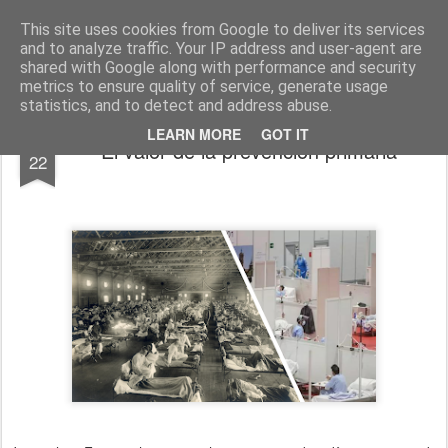
El diagnóstico enfermero
La Cuidadología es la ciencia del cuidado
This site uses cookies from Google to deliver its services
and to analyze traffic. Your IP address and user-agent are
Pages
shared with Google along with performance and security
metrics to ensure quality of service, generate usage
statistics, and to detect and address abuse.
APR
LEARN MORE
GOT IT
El valor de la prevención primaria
22