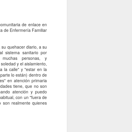
bién ha cambiado, ahora la asociación
ternacional del Conocimiento Enfermero
el nombre de NANDA para referirse a la
 diagnóstica.
comunitaria de enlace en
dra de Enfermería Familiar
a su quehacer diario, a su
l sistema sanitario por
y muchas personas, y
soledad y el aislamiento,
 la calle" y "estar en la
parte lo están) dentro de
es" en atención primaria
idades tiene, que no son
emando atención y puedo
abitual, con un "fuera de
o son realmente quienes
La vida desde la
APR
6
ventana... Tesis
doctoral de Cristina
Oter