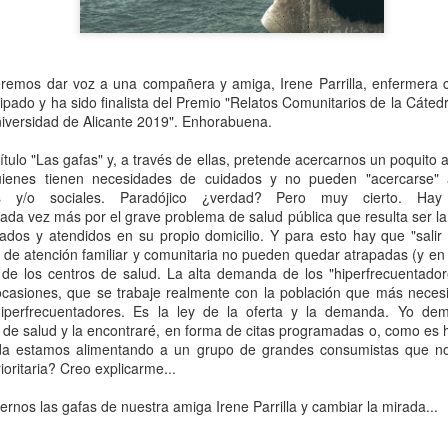
La asociación NANDA-I tam
se denomina Asociación In
(en inglés INKA). Dejando 
terminología y clasificación
eremos dar voz a una compañera y amiga, Irene Parrilla, enfermera 
cipado y ha sido finalista del Premio "Relatos Comunitarios de la Cáte
niversidad de Alicante 2019". Enhorabuena.
título "Las gafas" y, a través de ellas, pretende acercarnos un poquito 
ienes tienen necesidades de cuidados y no pueden "acercarse" a
cos y/o sociales. Paradójico ¿verdad? Pero muy cierto. Ha
da vez más por el grave problema de salud pública que resulta ser la 
ados y atendidos en su propio domicilio. Y para esto hay que "salir a
 de atención familiar y comunitaria no pueden quedar atrapadas (y en 
 de los centros de salud. La alta demanda de los "hiperfrecuentador
ocasiones, que se trabaje realmente con la población que más neces
hiperfrecuentadores. Es la ley de la oferta y la demanda. Yo d
 de salud y la encontraré, en forma de citas programadas o, como es h
da estamos alimentando a un grupo de grandes consumistas que n
Adiós amigo Armando,
"NANDA-I OR
MAY
APR
ioritaria? Creo explicarme...
14
29
descansa en paz
SNOMED-CT" versus
rnos las gafas de nuestra amiga Irene Parrilla y cambiar la mirada...
maestro
"NANDA-I AND
SNOMED-CT"
El día de la Enfermería este año