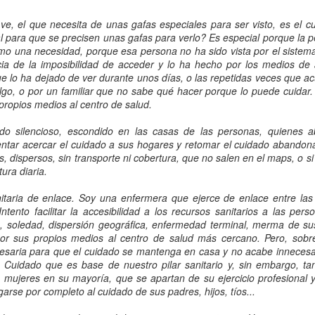
ha sido especialmente triste. Ha
El mes pasado fuimos invitados a
sido el día en que despedimos a
participar en una mesa de debate
ve, el que necesita de unas gafas especiales para ser visto, es el c
un maestro, un impulsor
del XXIX Congreso Nacional de
l para que se precisen unas gafas para verlo? Es especial porque la p
verdadero y acérrimo de las
Informática de la Salud -
o una necesidad, porque esa persona no ha sido vista por el sistema 
enfermeras investigadoras
AENTDE: El Renacimiento 2026
EB
Infors@lud2026, celebrado en
a de la imposibilidad de acceder y lo ha hecho por los medios de a
canarias. Se nos ha marchado
24
Madrid bajo el lema La Estrategia
e lo ha dejado de ver durante unos días, o las repetidas veces que a
Estamos todos casi de enhorabuena. Aquellos y aquellas que
Don Armando Aguirre Jaime. Una
de Salud Digital: Clave para la
algo, o por un familiar que no sabe qué hacer porque lo puede cuidar.
somos apasionados del lenguaje del cuidado estamos deseosos
pérdida enorme. Una pena muy
renovación del SNS.
s propios medios al centro de salud.
e que llegue el momento. El momento del Renacimiento de nuestra
grande. Parece que lo tenía
sociación. La Asociación Española de Nomenclatura, Taxonomía y
calculado, como gran matemático
La sesión de debate, en la que
do silencioso, escondido en las casas de las personas, quienes 
iagnósticos de Enfermería estará de nuevo en marcha. En breve.
que era. Pero no solo de los
interactuamos con otras colegas
entar acercar el cuidado a sus hogares y retomar el cuidado abandon
números sino de la vida en
enfermeras españolas, llevaba por
, dispersos, sin transporte ni cobertura, que no salen en el maps, o s
arece que más pronto que tarde habrá nueva Junta Directiva. Ya se
general.
título Cuidados medibles
ura diaria.
n abierto las candidaturas. Y eso significa que comienza de nuevo el
y visibles: lenguajes enfermeros
amino.
Era una persona sencilla, humilde,
en la Historia Clínica Digital del
taria de enlace. Soy una enfermera que ejerce de enlace entre las
conocedora del mundo, buena
SNS.
Intento facilitar la accesibilidad a los recursos sanitarios a las pe
gente. Elegante, serio y con
Necesidades de cuidados ¿catalogables?
AN
, soledad, dispersión geográfica, enfermedad terminal, merma de su
mucho humor.
8
r sus propios medios al centro de salud más cercano. Pero, sobre
Las necesidades humanas que requieren cuidados profesionales,
cesaria para que el cuidado se mantenga en casa y no acabe inneces
se supone que, son el objeto de los diagnósticos enfermeros.
. Cuidado que es base de nuestro pilar sanitario y, sin embargo, t
ecesidades de cuidados solemos decir.
 mujeres en su mayoría, que se apartan de su ejercicio profesional y
garse por completo al cuidado de sus padres, hijos, tíos...
n estos términos, se sabe que las necesidades humanas son
xtremadamente individuales y van totalmente acordes y en sintonía a