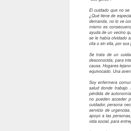
JCR del año 2025 y con ello
tenemos, en la categoría de
El cuidado que no se 
Enfermería, aquellas
¿Qué tiene de especia
publicaciones más relevantes a
demanda, no lo ve com
nivel mundial del ámbito del
F
mismo es consecuenci
cuidado.
ayuda de un vecino qu
se le había olvidado 
cita o sin ella, por su
d
a
Se trata de un cuida
D
desconocida, para int
causa. Hogares lejanos
P
equivocado. Una avent
ha
c
Soy enfermera comuni
salud donde trabajo. 
J
pérdida de autonomía
no pueden acceder po
cuidador, persona ne
servicio de urgencias
N
apoyo a las personas,
vida social, para entre
E
e