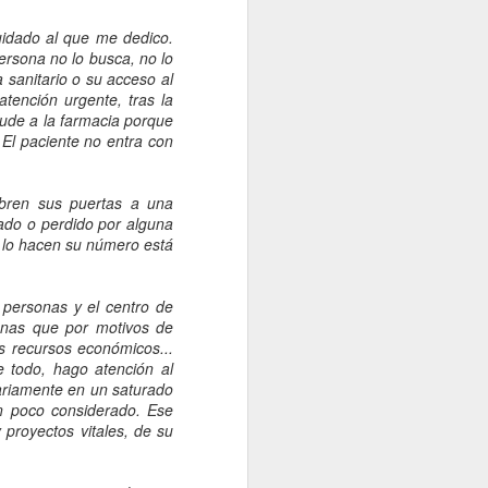
Cristina Oter Quintana es
enfermera, antropóloga y
uidado al que me dedico.
profesora en la Universidad
ersona no lo busca, no lo
Autónoma de Madrid.
sanitario o su acceso al
Recientemente, el pasado 16 de
tención urgente, tras la
marzo, ha defendido su tesis
cude a la farmacia porque
doctoral con el título "La vida
 El paciente no entra con
desde la ventana. Aproximación a
los diagnósticos enfermeros de
personas afectadas de
abren sus puertas a una
encefalomielitis mialgia/síndrome
ado o perdido por alguna
de fatiga crónica" con el resultado
i lo hacen su número está
de Sobresaliente cumple laude.
 personas y el centro de
rsonas que por motivos de
s recursos económicos...
 todo, hago atención al
ariamente en un saturado
an poco considerado. Ese
 proyectos vitales, de su