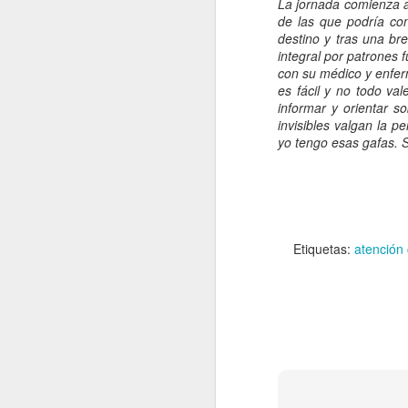
La jornada comienza a
u
de las que podría con
c
destino y tras una br
in
integral por patrones 
con su médico y enferm
D
es fácil y no todo va
informar y orientar s
invisibles valgan la 
Nu
yo tengo esas gafas. 
In
tí
cr
U
p
Etiquetas:
atención
c
N
In
de
Ap
r
co