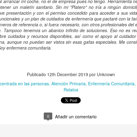
l arrancar mi coche, no el de empresa pues no tengo. Herramienta n
na realidad muy particular, la de cada persona, en un momento muy
tener un maletín sanitario. Sin mi "Platero" no iría a ningún domicil
oncreto y con un entorno determinado. Esto es, en un contexto
eve presentación y con el permiso concedido para acceder a sus vidas
igualable.
funcionales y un plan de cuidados de enfermería que pactaré con la fam
eros de referencia o, si fuera necesario, con otros profesionales del 
Enfermería Predictiva: Cohortes de necesidades de
EC
le. Tampoco tenemos un abanico infinito de soluciones. Eso no es re
12
cuidados
obre cuidados y recursos disponibles, así como el apoyo al cuidado
pena, aunque no puedan ser vistos sin esas gafas especiales. Me consi
estro último proyecto financiado por la Fundación Instituto de
Soy enfermera comunitaria.
vestigación Sanitaria de Canarias (ST23/01, FIISC) lleva por
tulo "Epidemiología de las necesidades de cuidados de la población
ónica de alta complejidad en Canarias: Estudio de Cohorte".
na vez depurada la base de datos, ha quedado compuesta por 92855
Publicado
12th December 2019
por Unknown
acientes adultos crónicos de Canarias que en el año 2016 estaban
 centrada en las personas
Atención Primaria
Enfermería Comunitaria
ategorizados como de alta complejidad (según GMA).
Relatos
NANDA-I 360 (ii)... Ahora desde un punto de vista
OV
24
más crítico y analítico
cógnitas. Esto es lo que surge cuando se nos presenta este proyecto
0
Añadir un comentario
 NANDA-I 360 por parte de la organización al resto del mundo.
arecen preguntas numerosas sin claridad en la visualización de
espuestas. Debe de ser que, los que no estamos dentro, no llegamos a
mprender del todo "la forma" de esta nueva propuesta.