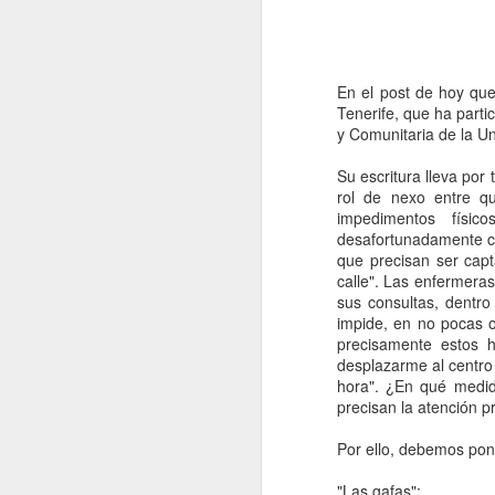
En el post de hoy qu
Tenerife, que ha parti
y Comunitaria de la U
Su escritura lleva por 
rol de nexo entre qu
impedimentos físi
desafortunadamente ca
que precisan ser capt
calle". Las enfermeras
sus consultas, dentro
impide, en no pocas 
precisamente estos 
desplazarme al centro
hora". ¿En qué medi
Nursing Journals -
JUN
precisan la atención pr
26
JCR 2025
Por ello, debemos pone
Buenas noches, ya se ha
publicado el factor de impacto
"Las gafas":