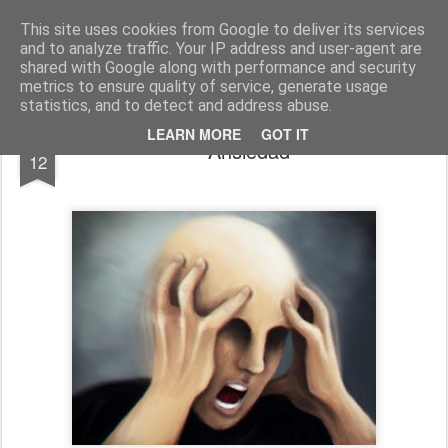
El diagnóstico enfermero
La Cuidadología es la ciencia del cuidado
This site uses cookies from Google to deliver its services
and to analyze traffic. Your IP address and user-agent are
Pages
shared with Google along with performance and security
metrics to ensure quality of service, generate usage
statistics, and to detect and address abuse.
JAN
LEARN MORE
GOT IT
Ansiedad
12