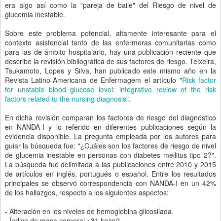
era algo así como la "pareja de baile" del Riesgo de nivel de
glucemia inestable.
Sobre este problema potencial, altamente interesante para el
contexto asistencial tanto de las enfermeras comunitarias como
para las de ámbito hospitalario, hay una publicación reciente que
describe la revisión bibliográfica de sus factores de riesgo. Teixeira,
Tsukamoto, Lopes y Silva, han publicado este mismo año en la
Revista Latino-Americana de Enfermagem el artículo "
Risk factor
for unstable blood glucose level: integrative review of the risk
factors related to the nursing diagnosis
".
En dicha revisión comparan los factores de riesgo del diagnóstico
en NANDA-I y lo referido en diferentes publicaciones según la
evidencia disponible. La pregunta empleada por los autores para
guiar la búsqueda fue: "¿Cuáles son los factores de riesgo de nivel
de glucemia inestable en personas con diabetes mellitus tipo 2?".
La búsqueda fue delimitada a las publicaciones entre 2010 y 2015
de artículos en inglés, portugués o español. Entre los resultados
principales se observó correspondencia con NANDA-I en un 42%
de los hallazgos, respecto a los siguientes aspectos:
- Alteración en los niveles de hemoglobina glicosilada.
- Índice de masa corporal >31 kg/m2.