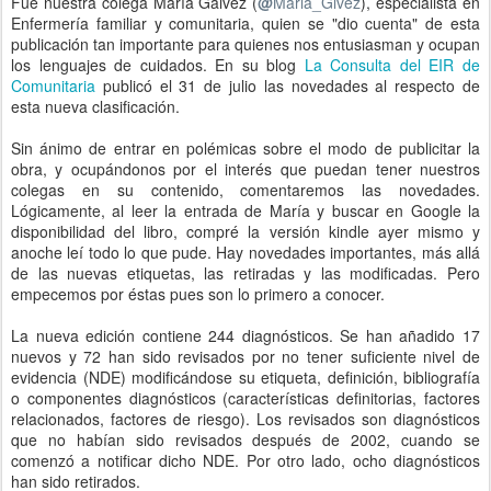
Fue nuestra colega María Gálvez (
@
Maria_Glvez
), especialista en
Enfermería familiar y comunitaria, quien se "dio cuenta" de esta
publicación tan importante para quienes nos entusiasman y ocupan
los lenguajes de cuidados. En su blog
La Consulta del EIR de
Comunitaria
publicó el 31 de julio las novedades al respecto de
esta nueva clasificación.
Sin ánimo de entrar en polémicas sobre el modo de publicitar la
obra, y ocupándonos por el interés que puedan tener nuestros
colegas en su contenido, comentaremos las novedades.
Lógicamente, al leer la entrada de María y buscar en Google la
disponibilidad del libro, compré la versión kindle ayer mismo y
anoche leí todo lo que pude. Hay novedades importantes, más allá
de las nuevas etiquetas, las retiradas y las modificadas. Pero
empecemos por éstas pues son lo primero a conocer.
La nueva edición contiene 244 diagnósticos. Se han añadido 17
nuevos y 72 han sido revisados por no tener suficiente nivel de
evidencia (NDE) modificándose su etiqueta, definición, bibliografía
o componentes diagnósticos (características definitorias, factores
relacionados, factores de riesgo). Los revisados son diagnósticos
que no habían sido revisados después de 2002, cuando se
comenzó a notificar dicho NDE. Por otro lado, ocho diagnósticos
han sido retirados.