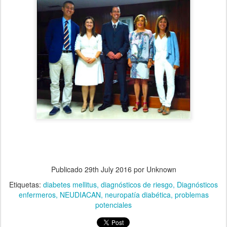
Publicado
29th July 2016
por Unknown
Etiquetas:
diabetes mellitus
diagnósticos de riesgo
Diagnósticos
enfermeros
NEUDIACAN
neuropatía diabética
problemas
potenciales