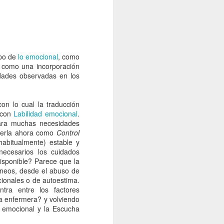
bién ha cambiado, ahora la asociación
ternacional del Conocimiento Enfermero
el nombre de NANDA para referirse a la
 diagnóstica.
mpo de
lo emocional
, como
s como una incorporación
idades observadas en los
con lo cual la traducción
 con
Labilidad emocional
.
para muchas necesidades
leerla ahora como
Control
abitualmente) estable y
necesarios los cuidados
isponible? Parece que la
éneos, desde el abuso de
cionales o de autoestima.
La vida desde la
APR
tra entre los factores
6
ventana... Tesis
la enfermera? y volviendo
doctoral de Cristina
 emocional y la Escucha
Oter