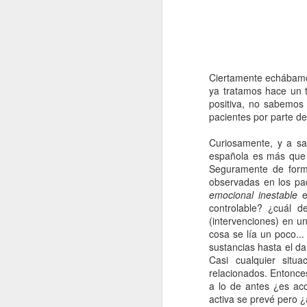
Ciertamente echábamo
ya tratamos hace un 
positiva, no sabemos
pacientes por parte de
Curiosamente, y a sa
española es más que 
Seguramente de forma
observadas en los pac
emocional inestable
e
controlable? ¿cuál d
(intervenciones) en u
cosa se lía un poco..
sustancias hasta el d
Nursing Journals -
JUN
Casi cualquier situ
26
JCR 2025
relacionados. Entonces
Buenas noches, ya se ha
a lo de antes ¿es ac
publicado el factor de impacto
activa se prevé pero 