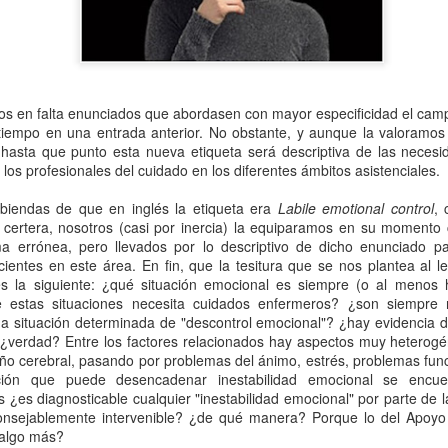
La asociación NANDA-I tam
se denomina Asociación In
(en inglés INKA). Dejando 
terminología y clasificación
s en falta enunciados que abordasen con mayor especificidad el ca
tiempo en una entrada anterior. No obstante, y aunque la valoramo
 hasta que punto esta nueva etiqueta será descriptiva de las neces
 los profesionales del cuidado en los diferentes ámbitos asistenciales.
biendas de que en inglés la etiqueta era
Labile emotional control
, 
certera, nosotros (casi por inercia) la equiparamos en su momento
 errónea, pero llevados por lo descriptivo de dicho enunciado 
ientes en este área. En fin, que la tesitura que se nos plantea al 
s la siguiente: ¿qué situación emocional es siempre (o al menos h
e estas situaciones necesita cuidados enfermeros? ¿son siempre 
na situación determinada de "descontrol emocional"? ¿hay evidencia d
. ¿verdad? Entre los factores relacionados hay aspectos muy heterog
año cerebral, pasando por problemas del ánimo, estrés, problemas fun
Adiós amigo Armando,
"NANDA-I OR
MAY
APR
ación que puede desencadenar inestabilidad emocional se encuen
14
29
descansa en paz
SNOMED-CT" versus
 ¿es diagnosticable cualquier "inestabilidad emocional" por parte de 
maestro
"NANDA-I AND
onsejablemente intervenible? ¿de qué manera? Porque lo del Apoyo
SNOMED-CT"
¿algo más?
El día de la Enfermería este año