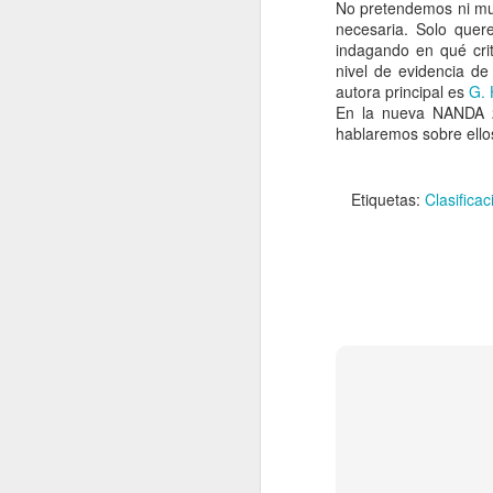
JCR del año 2025 y con ello
No pretendemos ni muc
tenemos, en la categoría de
necesaria. Solo quer
Enfermería, aquellas
indagando en qué crit
publicaciones más relevantes a
nivel de evidencia d
nivel mundial del ámbito del
autora principal es
G. 
F
cuidado.
En la nueva NANDA 2
hablaremos sobre ello
d
a
Etiquetas:
Clasific
D
P
ha
c
J
N
E
e