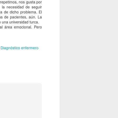
repetimos, nos gusta por
Cristina Oter Quintana es
, la necesidad de seguir
enfermera, antropóloga y
cia de dicho problema. El
profesora en la Universidad
as de pacientes, aún. La
Autónoma de Madrid.
 una universidad turca.
Recientemente, el pasado 16 de
al área emocional. Pero
marzo, ha defendido su tesis
doctoral con el título "La vida
desde la ventana. Aproximación a
los diagnósticos enfermeros de
Diagnóstico enfermero
personas afectadas de
encefalomielitis mialgia/síndrome
de fatiga crónica" con el resultado
de Sobresaliente cumple laude.