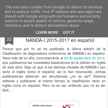
El diagnóstico enfermero
La Cuidadología es la ciencia del cuidado
This site uses cookies from Google to deliver its services
and to analyze traffic. Your IP address and user-agent are
Pages
shared with Google along with performance and security
metrics to ensure quality of service, generate usage
statistics, and to detect and address abuse.
Clasificación de diagnósticos enfermeros
OCT
LEARN MORE
GOT IT
23
NANDA-I 2015-2017 en español
Parece que por fin se ha publicado la última edición de la
Clasificación de diagnósticos enfermeros de NANDA-I en español.
Hace más de un año, concretamente el
20 de septiembre de 2014
,
que publicamos las novedades basándonos en la edición en inglés
de esta obra. Digo yo que si los idiomas oficiales de NANDA-I son
tanto el inglés como el español, así lo han reconocido, ambas
publicaciones deberían ser simultáneas ¿no es así? Debería
editarse y publicarse al mismo tiempo la clasificación tanto en
inglés como en español. Pero no es así, entiendo que no es tan
fácil...