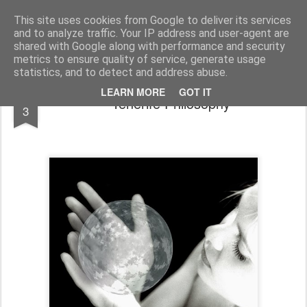
El diagnóstico enfermero
La Cuidadología es la ciencia del cuidado
This site uses cookies from Google to deliver its services
and to analyze traffic. Your IP address and user-agent are
Pages
shared with Google along with performance and security
metrics to ensure quality of service, generate usage
statistics, and to detect and address abuse.
FEB
LEARN MORE
GOT IT
Tenerife Philosophy
3