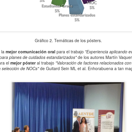
Search NANDA-I [PubMed]: 1056 publicaciones
UL
Gráfico 2. Temáticas de los pósters.
31
Hemos vuelto a realizar un "experimento" o prueba: buscar en
pubmed el nº de publicaciones resultantes del término NANDA-I.
 la
mejor comunicación oral
para el trabajo
"Experiencia aplicando evi
en, en este día y a esta hora, la búsqueda arroja un total de 1056
para planes de cuidados estandarizados"
de los autores Martín Vaquero
sultados.
ara el
mejor póster
al trabajo
"Valoración de factores relacionados con 
la selección de NOCs"
de Guitard Sein ML et al. Enhorabuena a tan magn
Saltar al mar o seguir como estamos: Casos clínicos
UL
16
versus "Flanes" de cuidados
adicionalmente, hablar de planes de cuidados ha sido, al menos en
uestro medio (contexto español académico y profesional), como
spertar espíritus mal avenidos entre las enfermeras... La constante