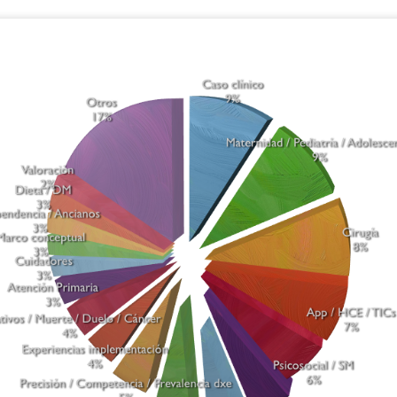
omplejidad".
omo siempre, estos eventos son enormemente enriquecedores, sobre
odo por el encuentro con muchos colegas y amigos/as.
NANDA-I 2024-2026: Dominio 4. Actividad/reposo (I)
CT
8
Veamos hoy algunas cuestiones relacionadas con este dominio,
cuyas etiquetas han sufrido algunos cambios importantes en la
ueva edición de NANDA-I, 2024-2026.
bre todo, incidiremos en aquellas relacionadas con la actividad,
ejando para otro momento las clases 1 y 4, sueño/reposo y
espuestas cardiovasculares/pulmonares respectivamente.
n el fin de irnos familiarizando con las nuevas denominaciones,
emos confeccionado el siguiente cuadro, esperando les sea de ayuda
utilidad.
Necesitamos a AENTDE
EP
15
La Enfermería como disciplina y profesión avanza a un ritmo
cada vez más rápido en todo el mundo y también en nuestro
ís. Lo que nos trae el presente con el desarrollo de la inteligencia
tificial y su incorporación al campo clínico es totalmente impredecible.