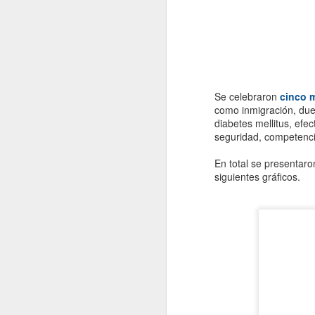
u
c
in
D
Se celebraron
cinco 
Nu
como inmigración, duel
In
diabetes mellitus, efec
tí
seguridad, competenc
cr
En total se presentar
U
siguientes gráficos.
p
c
N
In
de
Ap
r
co