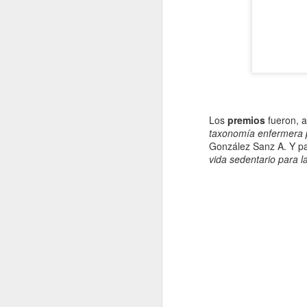
J
Los
premios
fueron, a
Bi
taxonomía enfermera 
re
González Sanz A. Y p
vida sedentario para 
J
Tr
n
de