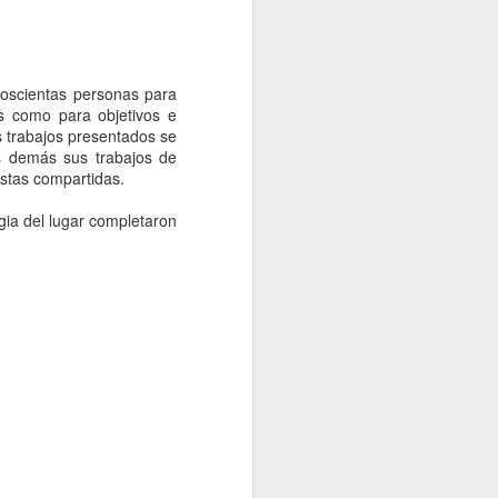
bién ha cambiado, ahora la asociación
ternacional del Conocimiento Enfermero
el nombre de NANDA para referirse a la
 diagnóstica.
doscientas personas para
os como para objetivos e
s trabajos presentados se
s demás sus trabajos de
estas compartidas.
gia del lugar completaron
La vida desde la
APR
6
ventana... Tesis
doctoral de Cristina
Oter