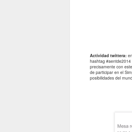
qu
in
D
gr
J
Actividad twittera:
en
a
hashtag #aentde2014 s
a
precisamente con este 
s
de participar en el Si
posibilidades del mund
Ha
co
a
J
T
se