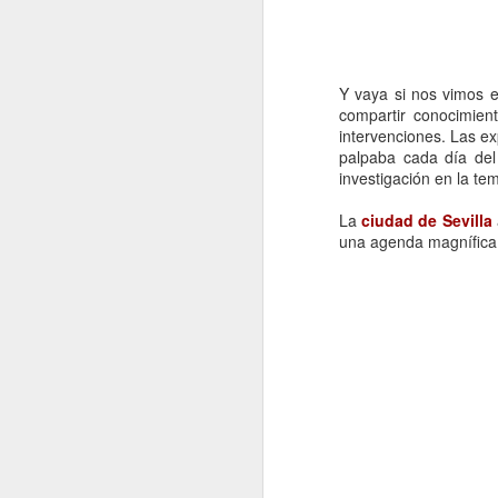
Y vaya si nos vimos 
compartir conocimien
intervenciones. Las e
palpaba cada día del
investigación en la te
La
ciudad de Sevilla
una agenda magnífica
Nursing Journals -
JUN
26
JCR 2025
Buenas noches, ya se ha
publicado el factor de impacto