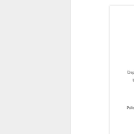
C
C
t
O
n
So
d
r
Co
h
y 
S
pa
ar