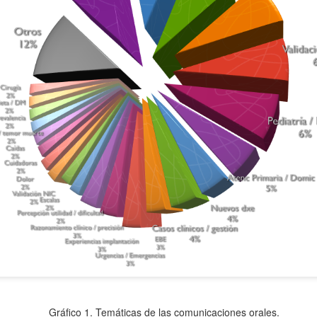
NANDA-I 360: Una nueva mirada al cuidado desde la
OV
12
ciencia enfermera
 esencia del cuidado enfermero está en el punto medio entre razón y
axis. Hablar de Cuidadología es hablar de personas, de contextos que
ambian, de necesidades que emergen y se transforman en tiempo
al.
 proceso enfermero es, en esa travesía, el mapa y la brújula.
Enfermería Comunitaria: Congreso Internacional AEC
CT
28
La semana pasada tuvo lugar en Tarragona (Barcelona, España)
el VIII Congreso Internacional y XIV Nacional de la Asociación de
fermería Comunitaria (AEC), junto al XII Encuentro Nacional de
tores y Residentes de Enfermería Familiar y Comunitaria. El lema del
ncuentro fueron los "Cuidados Comunitarios: Fórum de la
Gráfico 1. Temáticas de las comunicaciones orales.