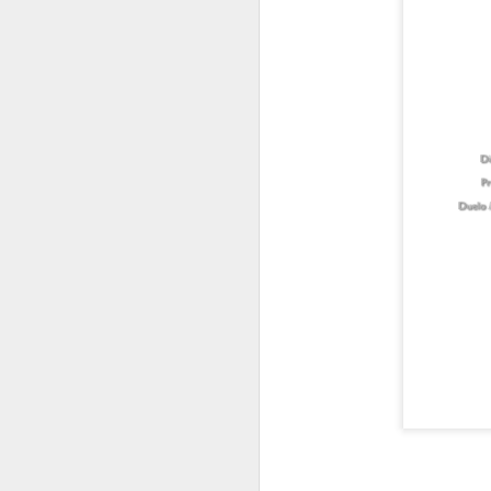
N
La
pr
c
re
El
O
En
Tu
e