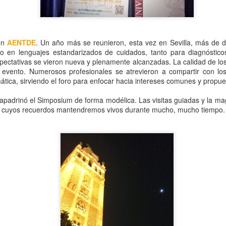
La asociación NANDA-I tam
se denomina Asociación In
(en inglés INKA). Dejando 
terminología y clasificación
en
AENTDE
. Un año más se reunieron, esta vez en Sevilla, más de 
to en lenguajes estandarizados de cuidados, tanto para diagnóstic
xpectativas se vieron nueva y plenamente alcanzadas. La calidad de lo
 evento. Numerosos profesionales se atrevieron a compartir con lo
mática, sirviendo el foro para enfocar hacia intereses comunes y propu
apadrinó el Simposium de forma modélica. Las visitas guiadas y la ma
 cuyos recuerdos mantendremos vivos durante mucho, mucho tiempo.
Adiós amigo Armando,
"NANDA-I OR
MAY
APR
14
29
descansa en paz
SNOMED-CT" versus
maestro
"NANDA-I AND
SNOMED-CT"
El día de la Enfermería este año