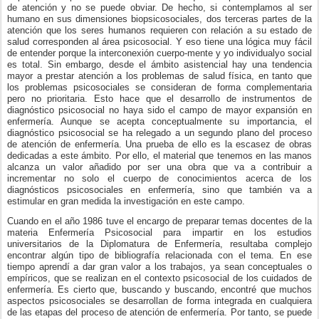
de atención y no se puede obviar. De hecho, si contemplamos al ser
humano en sus dimensiones biopsicosociales, dos terceras partes de la
atención que los seres humanos requieren con relación a su estado de
salud corresponden al área psicosocial. Y eso tiene una lógica muy fácil
de entender porque la interconexión cuerpo-mente y yo individualyo social
es total. Sin embargo, desde el ámbito asistencial hay una tendencia
mayor a prestar atención a los problemas de salud física, en tanto que
los problemas psicosociales se consideran de forma complementaria
pero no prioritaria. Esto hace que el desarrollo de instrumentos de
diagnóstico psicosocial no haya sido el campo de mayor expansión en
enfermería. Aunque se acepta conceptualmente su importancia, el
diagnóstico psicosocial se ha relegado a un segundo plano del proceso
de atención de enfermería. Una prueba de ello es la escasez de obras
dedicadas a este ámbito. Por ello, el material que tenemos en las manos
alcanza un valor añadido por ser una obra que va a contribuir a
incrementar no solo el cuerpo de conocimientos acerca de los
diagnósticos psicosociales en enfermería, sino que también va a
estimular en gran medida la investigación en este campo.
Cuando en el año 1986 tuve el encargo de preparar temas docentes de la
materia Enfermería Psicosocial para impartir en los estudios
universitarios de la Diplomatura de Enfermería, resultaba complejo
encontrar algún tipo de bibliografía relacionada con el tema. En ese
tiempo aprendí a dar gran valor a los trabajos, ya sean conceptuales o
empíricos, que se realizan en el contexto psicosocial de los cuidados de
enfermería. Es cierto que, buscando y buscando, encontré que muchos
aspectos psicosociales se desarrollan de forma integrada en cualquiera
de las etapas del proceso de atención de enfermería. Por tanto, se puede