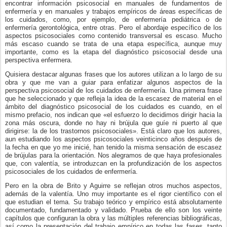
encontrar información psicosocial en manuales de fundamentos de
enfermería y en manuales y trabajos empíricos de áreas específicas de
los cuidados, como, por ejemplo, de enfermería pediátrica o de
enfermería gerontológica, entre otras. Pero el abordaje específico de los
aspectos psicosociales como contenido transversal es escaso. Mucho
más escaso cuando se trata de una etapa específica, aunque muy
importante, como es la etapa del diagnóstico psicosocial desde una
perspectiva enfermera.
Quisiera destacar algunas frases que los autores utilizan a lo largo de su
obra y que me van a guiar para enfatizar algunos aspectos de la
perspectiva psicosocial de los cuidados de enfermería. Una primera frase
que he seleccionado y que refleja la idea de la escasez de material en el
ámbito del diagnóstico psicosocial de los cuidados es cuando, en el
mismo prefacio, nos indican que «el esfuerzo lo decidimos dirigir hacia la
zona más oscura, donde no hay ni brújula que guíe ni puerto al que
dirigirse: la de los trastornos psicosociales». Está claro que los autores,
aun estudiando los aspectos psicosociales veinticinco años después de
la fecha en que yo me inicié, han tenido la misma sensación de escasez
de brújulas para la orientación. Nos alegramos de que haya profesionales
que, con valentía, se introduzcan en la profundización de los aspectos
psicosociales de los cuidados de enfermería.
Pero en la obra de Brito y Aguirre se reflejan otros muchos aspectos,
además de la valentía. Uno muy importante es el rigor científico con el
que estudian el tema. Su trabajo teórico y empírico está absolutamente
documentado, fundamentado y validado. Prueba de ello son los veinte
capítulos que configuran la obra y las múltiples referencias bibliográficas,
así como la presentación del trabajo empírico en todas las fases, tanto