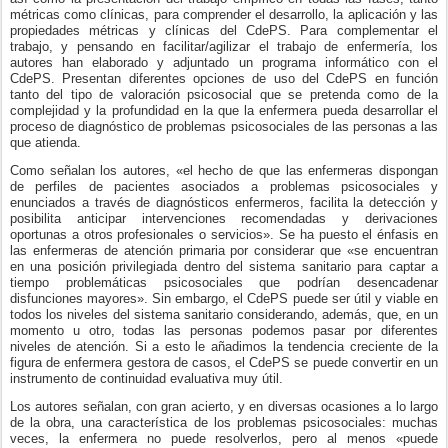
métricas como clínicas, para comprender el desarrollo, la aplicación y las
propiedades métricas y clínicas del CdePS. Para complementar el
trabajo, y pensando en facilitar/agilizar el trabajo de enfermería, los
autores han elaborado y adjuntado un programa informático con el
CdePS. Presentan diferentes opciones de uso del CdePS en función
tanto del tipo de valoración psicosocial que se pretenda como de la
complejidad y la profundidad en la que la enfermera pueda desarrollar el
proceso de diagnóstico de problemas psicosociales de las personas a las
que atienda.
Como señalan los autores, «el hecho de que las enfermeras dispongan
de perfiles de pacientes asociados a problemas psicosociales y
enunciados a través de diagnósticos enfermeros, facilita la detección y
posibilita anticipar intervenciones recomendadas y derivaciones
oportunas a otros profesionales o servicios». Se ha puesto el énfasis en
las enfermeras de atención primaria por considerar que «se encuentran
en una posición privilegiada dentro del sistema sanitario para captar a
tiempo problemáticas psicosociales que podrían desencadenar
disfunciones mayores». Sin embargo, el CdePS puede ser útil y viable en
todos los niveles del sistema sanitario considerando, además, que, en un
momento u otro, todas las personas podemos pasar por diferentes
niveles de atención. Si a esto le añadimos la tendencia creciente de la
figura de enfermera gestora de casos, el CdePS se puede convertir en un
instrumento de continuidad evaluativa muy útil.
Los autores señalan, con gran acierto, y en diversas ocasiones a lo largo
de la obra, una característica de los problemas psicosociales: muchas
veces, la enfermera no puede resolverlos, pero al menos «puede