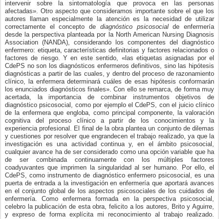
intervenir sobre la sintomatología que provoca en las personas
afectadas». Otro aspecto que consideramos importante sobre el que los
autores llaman especialmente la atención es la necesidad de utilizar
correctamente el concepto de
diagnóstico psicosocial
de enfermería
desde la perspectiva planteada por la North American Nursing Diagnosis
Association (NANDA), considerando los componentes del diagnóstico
enfermero: etiqueta, características definitorias y factores relacionados o
factores de riesgo. Y en este sentido, «las etiquetas asignadas por el
CdePS no son los diagnósticos enfermeros definitivos, sino las hipótesis
diagnósticas a partir de las cuales, y dentro del proceso de razonamiento
clínico, la enfermera determinará cuáles de esas hipótesis conformarán
los enunciados diagnósticos finales». Con ello se remarca, de forma muy
acertada, la importancia de combinar instrumentos objetivos de
diagnóstico psicosocial, como por ejemplo el CdePS, con el juicio clínico
de la enfermera que engloba, como principal componente, la valoración
cognitiva del proceso clínico a partir de los conocimientos y la
experiencia profesional. El final de la obra plantea un conjunto de dilemas
y cuestiones por resolver que engrandecen el trabajo realizado, ya que la
investigación es una actividad continua y, en el ámbito psicosocial,
cualquier avance ha de ser considerado como una opción variable que ha
de ser combinada continuamente con los múltiples factores
coadyuvantes que imprimen la singularidad al ser humano. Por ello, el
CdePS, como instrumento de diagnóstico enfermero psicosocial, es una
puerta de entrada a la investigación en enfermería que aportará avances
en el conjunto global de los aspectos psicosociales de los cuidados de
enfermería. Como enfermera formada en la perspectiva psicosocial,
celebro la publicación de esta obra, felicito a los autores, Brito y Aguirre,
y expreso de forma explícita mi reconocimiento al trabajo realizado.