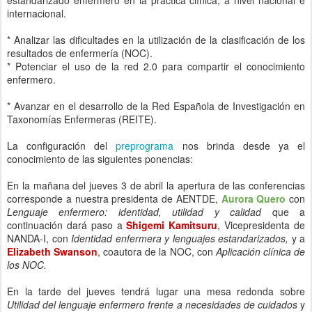
estandarizado enfermero en la práctica clínica, a nivel nacional e
internacional.
* Analizar las dificultades en la utilización de la clasificación de los
resultados de enfermería (NOC).
* Potenciar el uso de la red 2.0 para compartir el conocimiento
enfermero.
* Avanzar en el desarrollo de la Red Española de Investigación en
Taxonomías Enfermeras (REITE).
La configuración del
preprograma
nos brinda desde ya el
conocimiento de las siguientes ponencias:
En la mañana del jueves 3 de abril la apertura de las conferencias
corresponde a nuestra presidenta de AENTDE,
Aurora Quero
con
Lenguaje enfermero: identidad, utilidad y calidad
que a
continuación dará paso a
Shigemi Kamitsuru
, Vicepresidenta de
NANDA-I, con
Identidad enfermera y lenguajes estandarizados,
y a
Elizabeth Swanson
, coautora de la NOC, con
Aplicación clínica de
los NOC.
En la tarde del jueves tendrá lugar una mesa redonda sobre
Utilidad del lenguaje enfermero frente a necesidades de cuidados
y