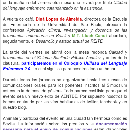
en la mañana del viernes otra mesa que llevará por título
Utilidad
del lenguaje enfermero estandarizado en la asistencia.
A vuelta de café,
Diná Lopes de Almeida
, directora de la Escuela
de Enfermería de la Universidad de Sao Paulo, ofrecerá la
conferencia
Aplicación clínica, investigación y docencia de las
taxonomías enfermeras en Brasil
y
M.T. Lluch Canut
abordará,
seguidamente, el
Desarrollo y estado actual de REITE.
La tarde del viernes se abrirá con la mesa redonda
Calidad y
taxonomías en el Sistema Sanitario Público Andaluz
y antes de la
clausura,
participaremos
en el
Coloquio
Utilidad del Lenguaje
Enfermero 2.0
.
Lo cual significa para nosotros todo un honor.
Durante todas las jornadas se organizarán hasta tres mesas de
comunicaciones orales para los ponentes inscritos al Simposium
así como la defensa de pósters. Todo parece casi listo para que el
evento sea un nuevo éxito de AENTDE. Por supuesto nosotros lo
iremos contando por las vías habituales de twitter, facebook y en
nuestro blog.
Anímate y participa del evento en una ciudad tan hermosa como es
Sevilla. La información sobre los premios y la
documentación
necesaria para el envío de comunicaciones
están disponibles