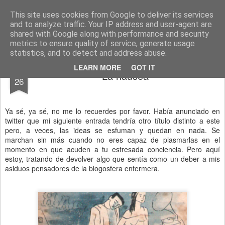
El diagnóstico enfermero
La Cuidadología es la ciencia del cuidado
This site uses cookies from Google to deliver its services
and to analyze traffic. Your IP address and user-agent are
Pages
shared with Google along with performance and security
metrics to ensure quality of service, generate usage
statistics, and to detect and address abuse.
NOV
LEARN MORE
GOT IT
La náusea
26
Ya sé, ya sé, no me lo recuerdes por favor. Había anunciado en
twitter que mi siguiente entrada tendría otro título distinto a este
pero, a veces, las ideas se esfuman y quedan en nada. Se
marchan sin más cuando no eres capaz de plasmarlas en el
momento en que acuden a tu estresada conciencia. Pero aquí
estoy, tratando de devolver algo que sentía como un deber a mis
asiduos pensadores de la blogosfera enfermera.