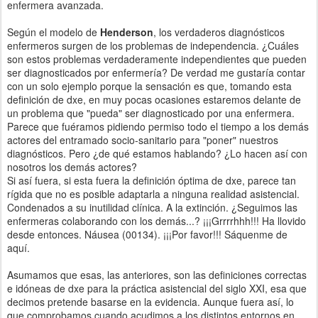
enfermera avanzada.
Según el modelo de
Henderson
, los verdaderos diagnósticos
enfermeros surgen de los problemas de independencia. ¿Cuáles
son estos problemas verdaderamente independientes que pueden
ser diagnosticados por enfermería? De verdad me gustaría contar
con un solo ejemplo porque la sensación es que, tomando esta
definición de dxe, en muy pocas ocasiones estaremos delante de
un problema que "pueda" ser diagnosticado por una enfermera.
Parece que fuéramos pidiendo permiso todo el tiempo a los demás
actores del entramado socio-sanitario para "poner" nuestros
diagnósticos. Pero ¿de qué estamos hablando? ¿Lo hacen así con
nosotros los demás actores?
Si así fuera, si esta fuera la definición óptima de dxe, parece tan
rígida que no es posible adaptarla a ninguna realidad asistencial.
Condenados a su inutilidad clínica. A la extinción. ¿Seguimos las
enfermeras colaborando con los demás...? ¡¡¡Grrrrhhh!!! Ha llovido
desde entonces. Náusea (00134). ¡¡¡Por favor!!! Sáquenme de
aquí.
Asumamos que esas, las anteriores, son las definiciones correctas
e idóneas de dxe para la práctica asistencial del siglo XXI, esa que
decimos pretende basarse en la evidencia. Aunque fuera así, lo
que comprobamos cuando acudimos a los distintos entornos en