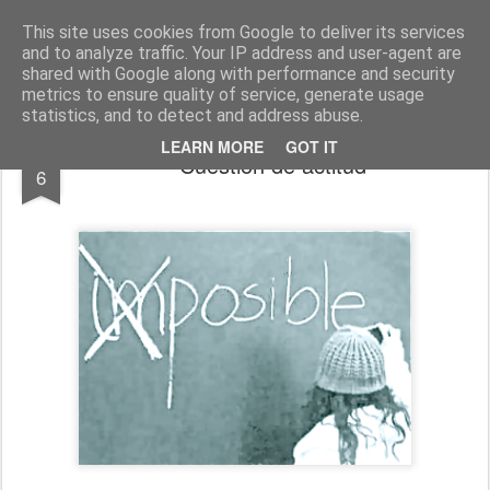
El diagnóstico enfermero
La Cuidadología es la ciencia del cuidado
This site uses cookies from Google to deliver its services
and to analyze traffic. Your IP address and user-agent are
Pages
shared with Google along with performance and security
metrics to ensure quality of service, generate usage
statistics, and to detect and address abuse.
SEP
LEARN MORE
GOT IT
Cuestión de actitud
6