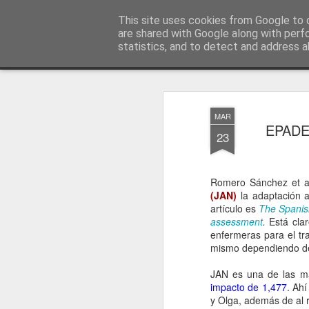
El diagnóstico enfermero
This site uses cookies from Google to d
La Cuidadol
are shared with Google along with perf
statistics, and to detect and address a
Magazine
Página principal
Libros
Producción científica
Yo
MAR
EPADE:
23
Romero Sánchez et al
(JAN)
la adaptación a
artículo es
The Spanish
assessment
.
Está cla
enfermeras para el tra
mismo dependiendo de 
JAN es una de las más
impacto de 1,477
. Ah
y Olga, además de al r