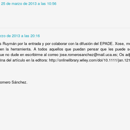
25 de marzo de 2013 a las 10:56
NANDA-I 360: Una nueva mirada al cuidado desde la
OV
12
rzo de 2013 a las 20:16
ciencia enfermera
 Ruymán por la entrada y por colaborar con la difusión del EPADE. Xose, mu
 esencia del cuidado enfermero está en el punto medio entre razón y
s en la herramienta. A todos aquellos que puedan pensar que les puede se
axis. Hablar de Cuidadología es hablar de personas, de contextos que
que no dude en escribirme al correo jose.romerosanchez@mail.uca.es; Os adj
ambian, de necesidades que emergen y se transforman en tiempo
ina del artículo en la editora: http://onlinelibrary.wiley.com/doi/10.1111/jan.12
al.
 proceso enfermero es, en esa travesía, el mapa y la brújula.
Romero Sánchez.
Enfermería Comunitaria: Congreso Internacional AEC
CT
28
La semana pasada tuvo lugar en Tarragona (Barcelona, España)
el VIII Congreso Internacional y XIV Nacional de la Asociación de
fermería Comunitaria (AEC), junto al XII Encuentro Nacional de
tores y Residentes de Enfermería Familiar y Comunitaria. El lema del
ncuentro fueron los "Cuidados Comunitarios: Fórum de la