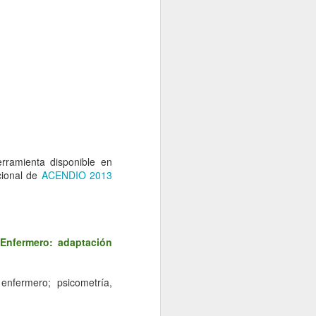
bién ha cambiado, ahora la asociación
ternacional del Conocimiento Enfermero
el nombre de NANDA para referirse a la
 diagnóstica.
rramienta disponible en
cional de
ACENDIO 2013
 Enfermero: adaptación
La vida desde la
APR
6
ventana... Tesis
 enfermero; psicometría,
doctoral de Cristina
Oter