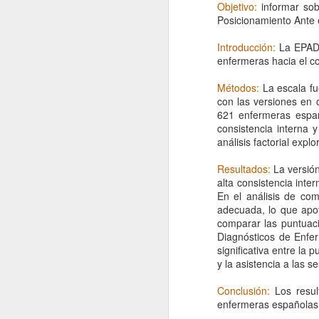
JCR del año 2025 y con ello
Objetivo:
informar sob
tenemos, en la categoría de
Posicionamiento Ante 
Enfermería, aquellas
publicaciones más relevantes a
Introducción:
La EPADE
nivel mundial del ámbito del
enfermeras hacia el c
F
cuidado.
Métodos:
La escala f
con las versiones en o
d
621 enfermeras españ
a
consistencia interna y
D
análisis factorial expl
P
Resultados:
La versión
ha
alta consistencia inte
c
En el análisis de co
adecuada, lo que apoyó
comparar las puntuac
J
Diagnósticos de Enfer
significativa entre la 
y la asistencia a las 
N
Conclusión:
Los resu
E
enfermeras españolas 
e