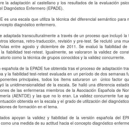
ha sido especialmente triste. Ha
re la adaptación al castellano y los resultados de la evaluación psi
El mes pasado fuimos invitados a
sido el día en que despedimos a
el Diagnóstico Enfermero (EPADE).
participar en una mesa de debate
un maestro, un impulsor
del XXIX Congreso Nacional de
verdadero y acérrimo de las
 es una escala que utiliza la técnica del diferencial semántico para m
Informática de la Salud -
enfermeras investigadoras
oncepto diagnóstico enfermero.
AENTDE: El Renacimiento 2026
EB
Infors@lud2026, celebrado en
canarias. Se nos ha marchado
24
Madrid bajo el lema La Estrategia
Estamos todos casi de enhorabuena. Aquellos y aquellas que
Don Armando Aguirre Jaime. Una
ue adaptada transculturalmente a través de un proceso que incluyó la
de Salud Digital: Clave para la
somos apasionados del lenguaje del cuidado estamos deseosos
pérdida enorme. Una pena muy
tros idiomas, retro-traducción, revisión y pre-test. Se reclutó una m
renovación del SNS.
e que llegue el momento. El momento del Renacimiento de nuestra
grande. Parece que lo tenía
olas entre agosto y diciembre de 2011. Se evaluó la fiabilidad de 
sociación. La Asociación Española de Nomenclatura, Taxonomía y
calculado, como gran matemático
 la fiabilidad test-retest. Igualmente, se valoraron la validez de const
La sesión de debate, en la que
iagnósticos de Enfermería estará de nuevo en marcha. En breve.
que era. Pero no solo de los
oratorio como la técnica de grupos conocidos y la validez concurrente.
interactuamos con otras colegas
números sino de la vida en
enfermeras españolas, llevaba por
arece que más pronto que tarde habrá nueva Junta Directiva. Ya se
general.
 española de la EPADE fue obtenida tras el proceso de adaptación tra
título Cuidados medibles
n abierto las candidaturas. Y eso significa que comienza de nuevo el
rna y la fiabilidad test-retest evaluada en un período de dos semanas fu
y visibles: lenguajes enfermeros
amino.
Era una persona sencilla, humilde,
mponentes principales, todos los ítems saturaron un único factor 
en la Historia Clínica Digital del
conocedora del mundo, buena
 la unidimensionalidad de la escala. Se halló una diferencia estadíst
SNS.
gente. Elegante, serio y con
iones de las enfermeras miembros de la Asociación Española de No
Necesidades de cuidados ¿catalogables?
AN
mucho humor.
mería (AENTDE) y las que no lo eran. La validez concurrente fue ap
8
Las necesidades humanas que requieren cuidados profesionales,
puntuación obtenida en la escala y el grado de utilización del diagnóstic
se supone que, son el objeto de los diagnósticos enfermeros.
sesiones de formación en el tema.
ecesidades de cuidados solemos decir.
ltados apoyan la validez y fiabilidad de la versión española del 
n estos términos, se sabe que las necesidades humanas son
como una medida de su actitud hacia el concepto diagnóstico enferme
xtremadamente individuales y van totalmente acordes y en sintonía a