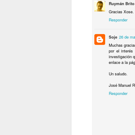
Ruymán Brito
Gracias Xose.
Responder
N
Soje
26 de ma
Muchas gracias
La
por el interé
pr
investigación 
c
enlace a la pág
re
Un saludo.
El
José Manuel 
Responder
O
En
Tu
e