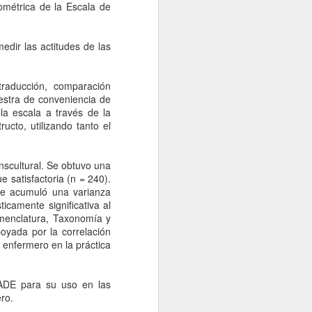
cométrica de la Escala de
Cristina Oter Quintana es
enfermera, antropóloga y
profesora en la Universidad
edir las actitudes de las
Autónoma de Madrid.
Recientemente, el pasado 16 de
marzo, ha defendido su tesis
 traducción, comparación
doctoral con el título "La vida
uestra de conveniencia de
desde la ventana. Aproximación a
la escala a través de la
los diagnósticos enfermeros de
ructo, utilizando tanto el
personas afectadas de
encefalomielitis mialgia/síndrome
de fatiga crónica" con el resultado
nscultural. Se obtuvo una
de Sobresaliente cumple laude.
e satisfactoria (n = 240).
que acumuló una varianza
icamente significativa al
menclatura, Taxonomía y
oyada por la correlación
o enfermero en la práctica
EPADE para su uso en las
ro.