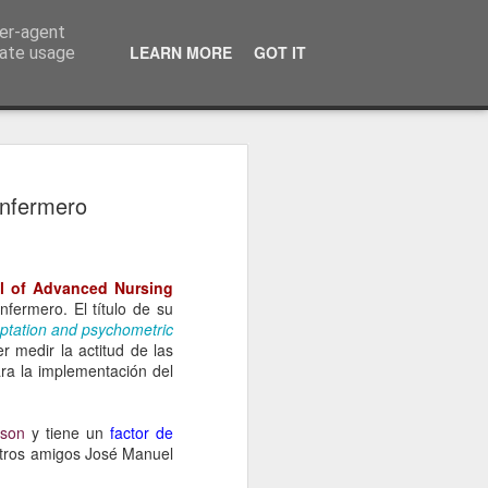
ser-agent
LEARN MORE
GOT IT
rate usage
de NANDA-I y
Enfermero
e Trabajo AENTDE en
027
erano (que no tardará tanto...) tendrá
l of Advanced Nursing
, y por segunda ocasión en nuestro
nfermero. El título de su
ado por NANDA-I.
aptation and psychometric
r medir la actitud de las
id, en el año 2010, celebrado en
ara la implementación del
Estamos ansiosos ya por tal evento y
en tan importante acontecimiento
e trabajamos e investigamos en torno al
son
y tiene un
factor de
zados de cuidados.
stros amigos José Manuel