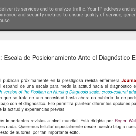
eliver its services and to analyze traffic. Your IP address and u
ogía es la ciencia del cuidado
ormance and security metrics to ensure quality of service, gene
buse.
utube
Grupo ENE
Créditos
Congreso 
JUL
 Escala de Posicionamiento Ante el Diagnóstico 
31
Jornada d
España: 2
En la antesala del próximo v
 publican próximamente en la prestigiosa revista enfermera
Journa
lugar en España (Pamplona)
l español de una escala para medir la actitud hacia el diagnóstico e
país, un Congreso organiz
 version of the Position on Nursing Diagnosis scale: cross-cultural ad
ro que se trata de una necesidad hasta ahora no cubierta: la de pode
La vez anterior fue en Madr
bajo con el diagnóstico. Ello permitirá plantear diferentes opciones p
coordinación con AENTDE. 
la actitud y experiencias previas.
por volver a encontrarnos 
científico para aquellos qu
 importantes revistas a nivel mundial. Está dirigida por
Roger Wat
uso de lenguajes estandari
í es nada. Queremos felicitar especialmente desde nuestro blog a nue
esto de autores, por tan importante éxito.