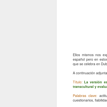
Ellos mismos nos exp
español pero en esto
que se celebra en Dub
A continuación adjunt
Título:
La versión e
transcultural y eval
Nursing Journals -
JUN
26
JCR 2025
Palabras clave:
actitu
Buenas noches, ya se ha
cuestionarios, fiabilid
publicado el factor de impacto