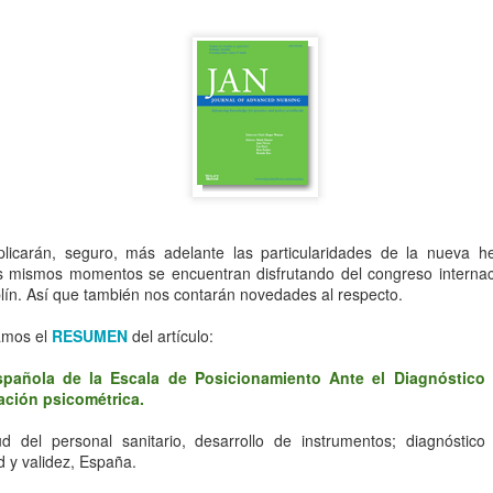
La asociación NANDA-I tam
se denomina Asociación In
(en inglés INKA). Dejando 
terminología y clasificación
licarán, seguro, más adelante las particularidades de la nueva he
s mismos momentos se encuentran disfrutando del congreso interna
lín. Así que también nos contarán novedades al respecto.
amos el
RESUMEN
del artículo:
spañola de la Escala de Posicionamiento Ante el Diagnóstico
uación psicométrica.
Adiós amigo Armando,
"NANDA-I OR
MAY
APR
14
29
descansa en paz
SNOMED-CT" versus
d del personal sanitario, desarrollo de instrumentos; diagnóstico
maestro
"NANDA-I AND
ad y validez, España.
SNOMED-CT"
El día de la Enfermería este año