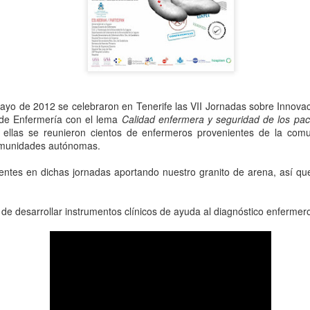
La asociación NANDA-I tam
se denomina Asociación In
(en inglés INKA). Dejando 
terminología y clasificación
ayo de 2012 se celebraron en Tenerife las VII Jornadas sobre Innovac
de Enfermería con el lema
Calidad enfermera y seguridad de los paci
 ellas se reunieron cientos de enfermeros provenientes de la com
comunidades autónomas.
entes en dichas jornadas aportando nuestro granito de arena, así q
 de desarrollar instrumentos clínicos de ayuda al diagnóstico enfermer
Adiós amigo Armando,
"NANDA-I OR
MAY
APR
14
29
descansa en paz
SNOMED-CT" versus
maestro
"NANDA-I AND
SNOMED-CT"
El día de la Enfermería este año