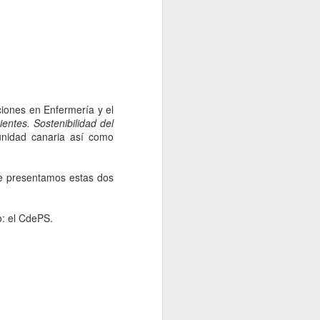
bién ha cambiado, ahora la asociación
ternacional del Conocimiento Enfermero
el nombre de NANDA para referirse a la
 diagnóstica.
iones en Enfermería y el
entes. Sostenibilidad del
unidad canaria así como
ue presentamos estas dos
o: el CdePS.
La vida desde la
APR
6
ventana... Tesis
doctoral de Cristina
Oter