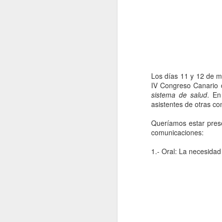
Los días 11 y 12 de m
IV Congreso Canario 
sistema de salud
. En
asistentes de otras 
Queríamos estar pres
comunicaciones:
1.- Oral: La necesidad
Nursing Journals -
JUN
26
JCR 2025
Buenas noches, ya se ha
publicado el factor de impacto