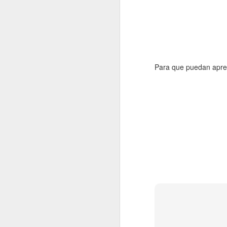
u
c
in
D
Para que puedan aprec
Nu
In
tí
cr
U
p
c
N
In
de
Ap
r
co