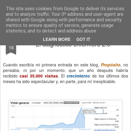
El diagnóstico enfermero
La Cuidadología es la ciencia del cuidado
This site uses cookies from Google to deliver its services
and to analyze traffic. Your IP address and user-agent are
Pages
shared with Google along with performance and security
metrics to ensure quality of service, generate usage
statistics, and to detect and address abuse.
DEC
LEARN MORE
GOT IT
El diagnóstico enfermero 2.0
16
Cuando escribía mi primera entrada en este blog,
Propósito
,
no
pensaba, ni por un momento, que un año después habría
recibido
casi 35.000 visitas
. El
crecimiento
de los últimos dos
meses ha sido espectacular y, en parte, para mí inexplicable.