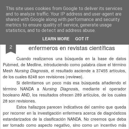
El diagnóstico enfermero
La Cuidadología es la ciencia del cuidado
This site uses cookies from Google to deliver its services
and to analyze traffic. Your IP address and user-agent are
Pages
shared with Google along with performance and security
metrics to ensure quality of service, generate usage
statistics, and to detect and address abuse.
Publicaciones sobre diagnósticos
OCT
LEARN MORE
GOT IT
2
enfermeros en revistas científicas
Cuando realizamos una búsqueda en la base de datos
Pubmed, de Medline, introduciendo como palabra clave el término
Mesh
Nursing Diagnosis
, el resultado asciende a 37455 artículos,
de los cuales 8248 son revisiones (
reviews
).
Si delimitamos un poco más esa búsqueda añadiendo el
término NANDA a
Nursing Diagnosi
s, mediante el operador
booleano AND, los resultados ofrecen 289 artículos, de los cuales
28 son revisiones.
Estos hallazgos parecen indicativos del camino que queda
por recorrer en la investigación enfermera acerca de diagnósticos
estandarizados de la clasificación NANDA. No creemos que deba
ser tomado como aspecto negativo, sino como un incentivo más