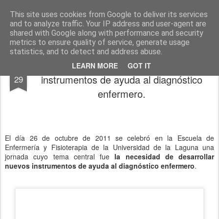
El diagnóstico enfermero
La Cuidadología es la ciencia del cuidado
This site uses cookies from Google to deliver its services
and to analyze traffic. Your IP address and user-agent are
Pages
shared with Google along with performance and security
metrics to ensure quality of service, generate usage
statistics, and to detect and address abuse.
La necesidad de desarrollar nuevos
OCT
LEARN MORE
GOT IT
instrumentos de ayuda al diagnóstico
29
enfermero.
El día 26 de octubre de 2011 se celebró en la Escuela de
Enfermería y Fisioterapia de la Universidad de la Laguna una
jornada cuyo tema central fue
la necesidad de desarrollar
nuevos instrumentos de ayuda al diagnóstico enfermero
.