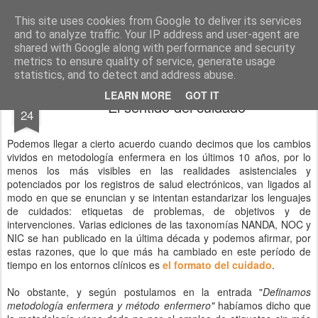
El diagnóstico enfermero
La Cuidadología es la ciencia del cuidado
This site uses cookies from Google to deliver its services
and to analyze traffic. Your IP address and user-agent are
Pages
shared with Google along with performance and security
metrics to ensure quality of service, generate usage
statistics, and to detect and address abuse.
JAN
LEARN MORE
GOT IT
El sentido del cuidado
24
Podemos llegar a cierto acuerdo cuando decimos que los cambios
vividos en metodología enfermera en los últimos 10 años, por lo
menos los más visibles en las realidades asistenciales y
potenciados por los registros de salud electrónicos, van ligados al
modo en que se enuncian y se intentan estandarizar los lenguajes
de cuidados: etiquetas de problemas, de objetivos y de
intervenciones. Varias ediciones de las taxonomías NANDA, NOC y
NIC se han publicado en la última década y podemos afirmar, por
estas razones, que lo que más ha cambiado en este período de
tiempo en los entornos clínicos es
el formato del cuidado
.
No obstante, y según postulamos en la entrada "
Definamos
metodología enfermera y método enfermero"
habíamos dicho que