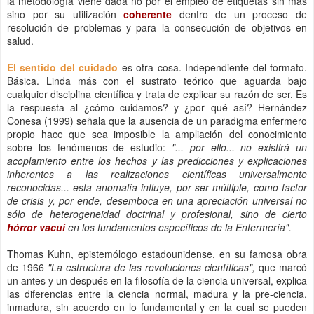
la metodología viene dada no por el empleo de etiquetas sin más
sino por su utilización
coherente
dentro de un proceso de
resolución de problemas y para la consecución de objetivos en
salud.
El sentido del cuidado
es otra cosa. Independiente del formato.
Básica. Linda más con el sustrato teórico que aguarda bajo
cualquier disciplina científica y trata de explicar su razón de ser. Es
la respuesta al ¿cómo cuidamos? y ¿por qué así? Hernández
Conesa (1999) señala que la ausencia de un paradigma enfermero
propio hace que sea imposible la ampliación del conocimiento
sobre los fenómenos de estudio:
"... por ello... no existirá un
acoplamiento entre los hechos y las predicciones y explicaciones
inherentes a las realizaciones científicas universalmente
reconocidas... esta anomalía influye, por ser múltiple, como factor
de crisis y, por ende, desemboca en una apreciación universal no
sólo de heterogeneidad doctrinal y profesional, sino de cierto
hórror vacui
en los fundamentos específicos de la Enfermería".
Thomas Kuhn, epistemólogo estadounidense, en su famosa obra
de 1966
"La estructura de las revoluciones científicas",
que marcó
un antes y un después en la filosofía de la ciencia universal, explica
las diferencias entre la ciencia normal, madura y la pre-ciencia,
inmadura, sin acuerdo en lo fundamental y en la cual se pueden