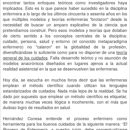
encontrar tantos enfoques teóricos como investigadores haya
implicados. Esto es lo que parece haber sucedido en la disciplina
enfermera a lo largo de los últimos cincuenta o sesenta años en los
que múltiples modelos y teorías enfermeras "brotaron" desde la
necesidad de buscar un amparo explicativo de la ciencia que
pretendíamos construir. Pero esos modelos y teorías que dotaban
de cierto sentido a los conceptos centrales de la disciplina:
cuidado, persona, salud y entorno (el conocido metaparadigma
enfermero) no "calaron" en la globalidad de la profesión,
diversificándose lo suficiente como para no disponer de una
teoría
general de los cuidados
. Falta desarrollo teórico y no asunción de
modelos anacrónicos diseñados en lugares ajenos a la actual
realidad asistencial en la que se desenvuelven las enfermeras.
Hoy día, se escucha en muchos foros decir que las enfermeras
emplean el método científico cuando utilizan los lenguajes
estandarizados de cuidados. Nada más lejos de la realidad. Se ha
dado por supuesto que emplear un método científico es etiquetar,
de manera muchas veces ilógica e incoherente, con el más que
dudoso logro de resultados en salud.
Hernández Conesa entiende el proceso enfermero como
herramienta para los buenos cuidados de la siguiente manera:
"El
Proceso de Enfermería, a nuestro juicio, debe conceptualizarse