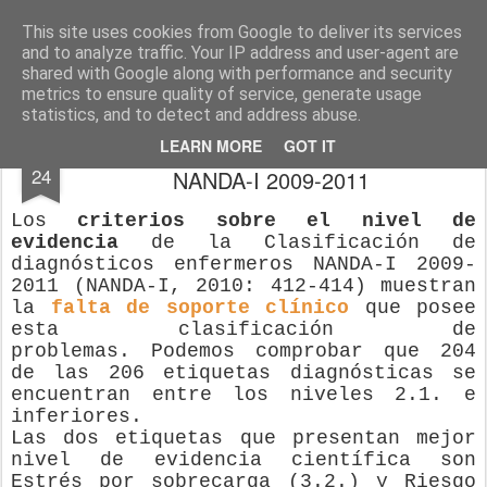
El diagnóstico enfermero
La Cuidadología es la ciencia del cuidado
This site uses cookies from Google to deliver its services
and to analyze traffic. Your IP address and user-agent are
Pages
shared with Google along with performance and security
metrics to ensure quality of service, generate usage
statistics, and to detect and address abuse.
Niveles de evidencia de la Clasificación
DEC
LEARN MORE
GOT IT
24
NANDA-I 2009-2011
Los
criterios sobre el nivel de
evidencia
de la Clasificación de
diagnósticos enfermeros NANDA-I 2009-
2011
(NANDA-I, 2010: 412-414)
muestran
la
falta de soporte clínico
que posee
esta clasificación de
problemas.
Podemos comprobar que 204
de las 206 etiquetas diagnósticas se
encuentran entre los niveles 2.1. e
inferiores.
Las dos etiquetas que presentan mejor
nivel de evidencia científica son
Estrés por sobrecarga (3.2.) y Riesgo