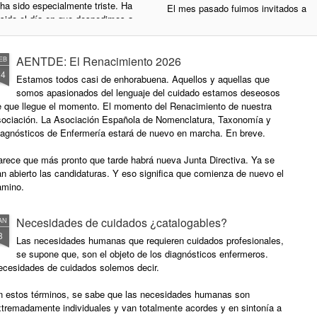
ha sido especialmente triste. Ha
El mes pasado fuimos invitados a
sido el día en que despedimos a
participar en una mesa de debate
un maestro, un impulsor
del XXIX Congreso Nacional de
verdadero y acérrimo de las
Informática de la Salud -
enfermeras investigadoras
AENTDE: El Renacimiento 2026
EB
Infors@lud2026, celebrado en
canarias. Se nos ha marchado
24
Madrid bajo el lema La Estrategia
Estamos todos casi de enhorabuena. Aquellos y aquellas que
Don Armando Aguirre Jaime. Una
de Salud Digital: Clave para la
somos apasionados del lenguaje del cuidado estamos deseosos
pérdida enorme. Una pena muy
renovación del SNS.
e que llegue el momento. El momento del Renacimiento de nuestra
grande. Parece que lo tenía
sociación. La Asociación Española de Nomenclatura, Taxonomía y
calculado, como gran matemático
La sesión de debate, en la que
iagnósticos de Enfermería estará de nuevo en marcha. En breve.
que era. Pero no solo de los
interactuamos con otras colegas
números sino de la vida en
enfermeras españolas, llevaba por
arece que más pronto que tarde habrá nueva Junta Directiva. Ya se
general.
título Cuidados medibles
n abierto las candidaturas. Y eso significa que comienza de nuevo el
y visibles: lenguajes enfermeros
amino.
Era una persona sencilla, humilde,
en la Historia Clínica Digital del
conocedora del mundo, buena
SNS.
gente. Elegante, serio y con
Necesidades de cuidados ¿catalogables?
AN
mucho humor.
8
Las necesidades humanas que requieren cuidados profesionales,
se supone que, son el objeto de los diagnósticos enfermeros.
ecesidades de cuidados solemos decir.
n estos términos, se sabe que las necesidades humanas son
xtremadamente individuales y van totalmente acordes y en sintonía a