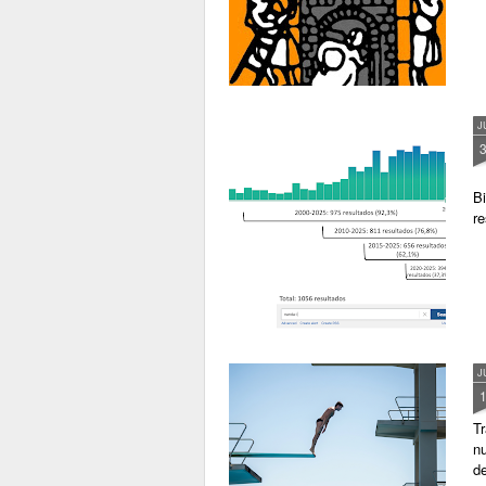
J
Bi
re
J
Tr
n
de