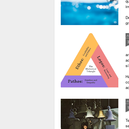
qu
in
D
gr
J
a
a
s
Ha
co
a
J
T
se