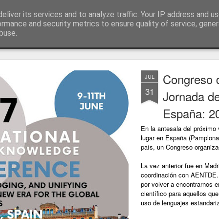
eliver its services and to analyze traffic. Your IP address and u
ogía es la ciencia del cuidado
ormance and security metrics to ensure quality of service, gene
buse.
utube
Grupo ENE
Créditos
Congreso 
JUL
31
Jornada d
España: 2
En la antesala del próximo v
lugar en España (Pamplona)
país, un Congreso organiz
La vez anterior fue en Madr
coordinación con AENTDE. 
por volver a encontrarnos 
científico para aquellos qu
uso de lenguajes estandari