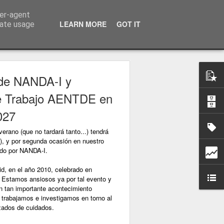
ser-agent
LEARN MORE
GOT IT
rate usage
de NANDA-I y
e Trabajo AENTDE en
027
erano (que no tardará tanto...) tendrá
, y por segunda ocasión en nuestro
ado por NANDA-I.
id, en el año 2010, celebrado en
Estamos ansiosos ya por tal evento y
en tan importante acontecimiento
e trabajamos e investigamos en torno al
zados de cuidados.