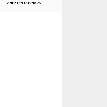
Cristina Oter Quintana es
enfermera, antropóloga y
profesora en la Universidad
Autónoma de Madrid.
Recientemente, el pasado 16 de
marzo, ha defendido su tesis
doctoral con el título "La vida
desde la ventana. Aproximación a
los diagnósticos enfermeros de
personas afectadas de
encefalomielitis mialgia/síndrome
de fatiga crónica" con el resultado
de Sobresaliente cumple laude.