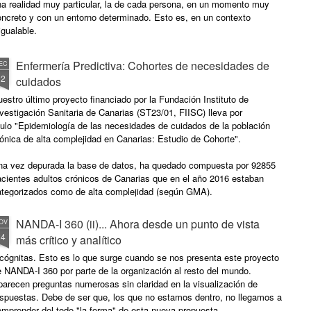
na realidad muy particular, la de cada persona, en un momento muy
oncreto y con un entorno determinado. Esto es, en un contexto
igualable.
Enfermería Predictiva: Cohortes de necesidades de
EC
12
cuidados
estro último proyecto financiado por la Fundación Instituto de
vestigación Sanitaria de Canarias (ST23/01, FIISC) lleva por
tulo "Epidemiología de las necesidades de cuidados de la población
ónica de alta complejidad en Canarias: Estudio de Cohorte".
na vez depurada la base de datos, ha quedado compuesta por 92855
acientes adultos crónicos de Canarias que en el año 2016 estaban
ategorizados como de alta complejidad (según GMA).
NANDA-I 360 (ii)... Ahora desde un punto de vista
OV
24
más crítico y analítico
cógnitas. Esto es lo que surge cuando se nos presenta este proyecto
 NANDA-I 360 por parte de la organización al resto del mundo.
arecen preguntas numerosas sin claridad en la visualización de
espuestas. Debe de ser que, los que no estamos dentro, no llegamos a
mprender del todo "la forma" de esta nueva propuesta.