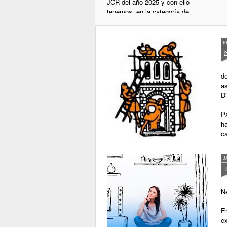
JCR del año 2025 y con ello
tenemos, en la categoría de
Enfermería, aquellas
publicaciones más relevantes a
nivel mundial del ámbito del
F
cuidado.
d
a
D
P
ha
c
J
N
E
e