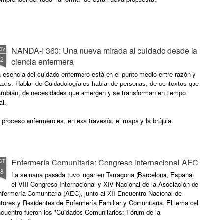
NANDA-I 360: Una nueva mirada al cuidado desde la
OV
12
ciencia enfermera
 esencia del cuidado enfermero está en el punto medio entre razón y
axis. Hablar de Cuidadología es hablar de personas, de contextos que
ambian, de necesidades que emergen y se transforman en tiempo
al.
 proceso enfermero es, en esa travesía, el mapa y la brújula.
Enfermería Comunitaria: Congreso Internacional AEC
CT
28
La semana pasada tuvo lugar en Tarragona (Barcelona, España)
el VIII Congreso Internacional y XIV Nacional de la Asociación de
fermería Comunitaria (AEC), junto al XII Encuentro Nacional de
tores y Residentes de Enfermería Familiar y Comunitaria. El lema del
ncuentro fueron los "Cuidados Comunitarios: Fórum de la