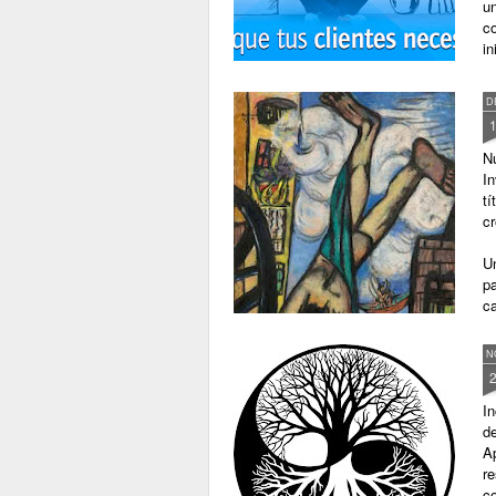
u
c
in
D
Nu
In
tí
cr
U
p
c
N
In
de
Ap
r
co