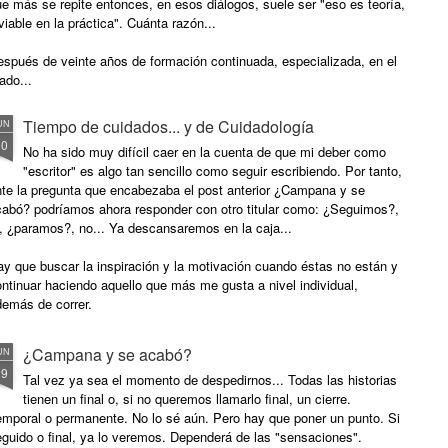
e más se repite entonces, en esos diálogos, suele ser "eso es teoría,
viable en la práctica". Cuánta razón...
espués de veinte años de formación continuada, especializada, en el
ado...
Tiempo de cuidados... y de Cuidadología
UN
30
No ha sido muy difícil caer en la cuenta de que mi deber como
"escritor" es algo tan sencillo como seguir escribiendo. Por tanto,
nte la pregunta que encabezaba el post anterior ¿Campana y se
cabó? podríamos ahora responder con otro titular como: ¿Seguimos?,
í, ¿paramos?, no... Ya descansaremos en la caja...
y que buscar la inspiración y la motivación cuando éstas no están y
ntinuar haciendo aquello que más me gusta a nivel individual,
demás de correr.
¿Campana y se acabó?
UN
19
Tal vez ya sea el momento de despedirnos... Todas las historias
tienen un final o, si no queremos llamarlo final, un cierre.
emporal o permanente. No lo sé aún. Pero hay que poner un punto. Si
guido o final, ya lo veremos. Dependerá de las "sensaciones".