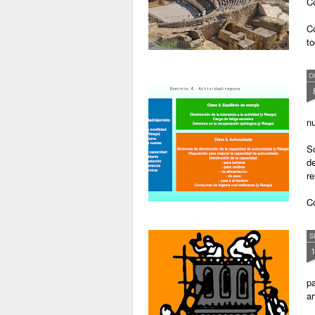
C
C
t
O
n
So
d
r
Co
h
y 
S
pa
ar