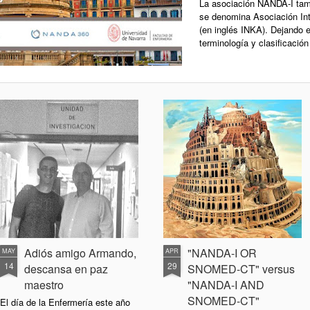
La asociación NANDA-I tam
se denomina Asociación In
(en inglés INKA). Dejando 
terminología y clasificación
Adiós amigo Armando,
"NANDA-I OR
MAY
APR
14
29
descansa en paz
SNOMED-CT" versus
maestro
"NANDA-I AND
SNOMED-CT"
El día de la Enfermería este año