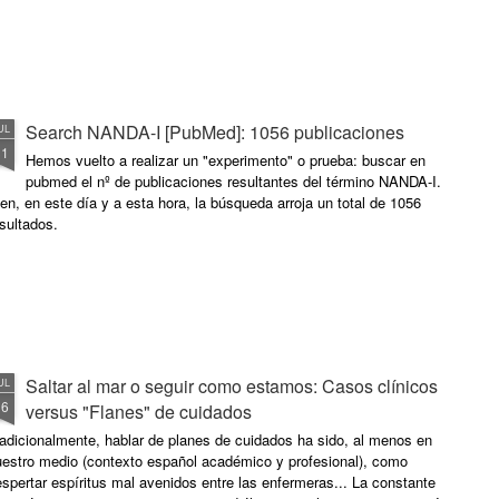
Search NANDA-I [PubMed]: 1056 publicaciones
UL
31
Hemos vuelto a realizar un "experimento" o prueba: buscar en
pubmed el nº de publicaciones resultantes del término NANDA-I.
en, en este día y a esta hora, la búsqueda arroja un total de 1056
sultados.
Saltar al mar o seguir como estamos: Casos clínicos
UL
16
versus "Flanes" de cuidados
adicionalmente, hablar de planes de cuidados ha sido, al menos en
uestro medio (contexto español académico y profesional), como
spertar espíritus mal avenidos entre las enfermeras... La constante