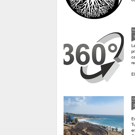
N
La
pr
c
re
El
O
En
Tu
e