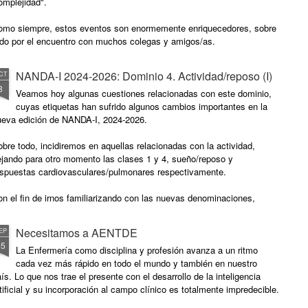
omplejidad".
omo siempre, estos eventos son enormemente enriquecedores, sobre
odo por el encuentro con muchos colegas y amigos/as.
NANDA-I 2024-2026: Dominio 4. Actividad/reposo (I)
CT
8
Veamos hoy algunas cuestiones relacionadas con este dominio,
cuyas etiquetas han sufrido algunos cambios importantes en la
ueva edición de NANDA-I, 2024-2026.
bre todo, incidiremos en aquellas relacionadas con la actividad,
ejando para otro momento las clases 1 y 4, sueño/reposo y
espuestas cardiovasculares/pulmonares respectivamente.
n el fin de irnos familiarizando con las nuevas denominaciones,
emos confeccionado el siguiente cuadro, esperando les sea de ayuda
utilidad.
Necesitamos a AENTDE
EP
15
La Enfermería como disciplina y profesión avanza a un ritmo
cada vez más rápido en todo el mundo y también en nuestro
ís. Lo que nos trae el presente con el desarrollo de la inteligencia
tificial y su incorporación al campo clínico es totalmente impredecible.